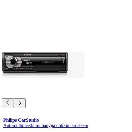
Philips CarStudio
Automultimeediumimängija dokkimissüsteem