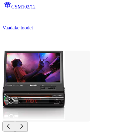
CSM102/12
Vaadake toodet