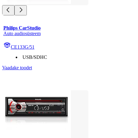
Philips CarStudio
Auto audiosüsteem
CE133G/51
USB/SDHC
Vaadake toodet