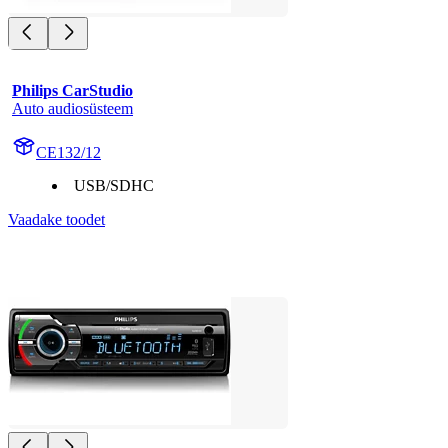
Philips CarStudio
Auto audiosüsteem
CE132/12
USB/SDHC
Vaadake toodet