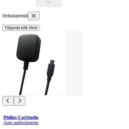
Helisüsteemid
Tühjenda kõik filtrid
Philips CarStudio
Auto audiosüsteem