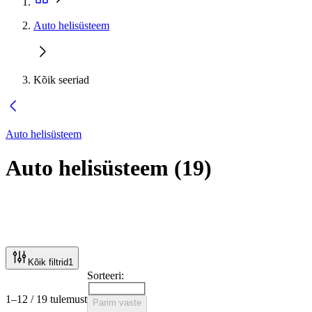
Auto helisüsteem
Kõik seeriad
Auto helisüsteem
Auto helisüsteem
(
19
)
Kõik filtrid
1
Sorteeri:
1–12 / 19 tulemust
Parim vaste