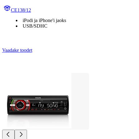
CE138/12
iPodi ja iPhone'i jaoks
USB/SDHC
Vaadake toodet