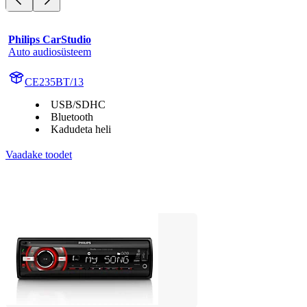
Philips CarStudio
Auto audiosüsteem
CE235BT/13
USB/SDHC
Bluetooth
Kadudeta heli
Vaadake toodet