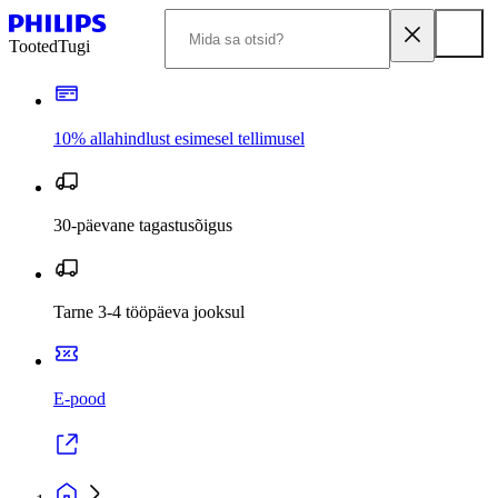
Tooted
Tugi
10% allahindlust esimesel tellimusel
30-päevane tagastusõigus
Tarne 3-4 tööpäeva jooksul
E-pood