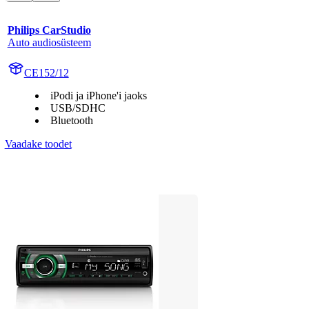
Philips CarStudio
Auto audiosüsteem
CE152/12
iPodi ja iPhone'i jaoks
USB/SDHC
Bluetooth
Vaadake toodet