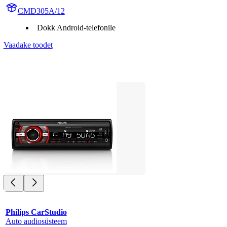
CMD305A/12
Dokk Android-telefonile
Vaadake toodet
Philips CarStudio
Auto audiosüsteem