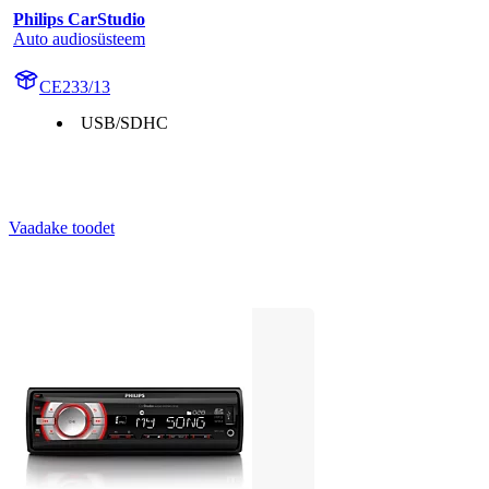
Philips CarStudio
Auto audiosüsteem
CE233/13
USB/SDHC
Vaadake toodet