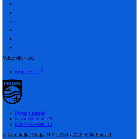
Valige riik / keel
Eesti / Eesti
Privaatsusteade
Kasutustingimused
Küpsiste eelistused
© Koninklijke Philips N.V., 2004 - 2026. Kõik õigused