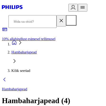
10% allahindlust esimesel tellimusel
3
Hambaharjapead
Kõik seeriad
Hambaharjapead
Hambaharjapead
(
4
)