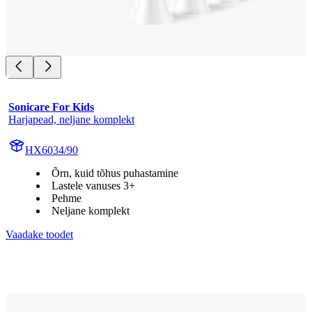
Sonicare For Kids
Harjapead, neljane komplekt
HX6034/90
Õrn, kuid tõhus puhastamine
Lastele vanuses 3+
Pehme
Neljane komplekt
Vaadake toodet