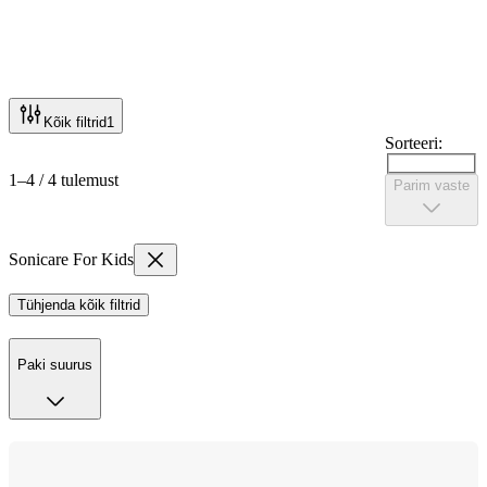
Kõik filtrid
1
Sorteeri:
1–4 / 4 tulemust
Parim vaste
Sonicare For Kids
Tühjenda kõik filtrid
Paki suurus