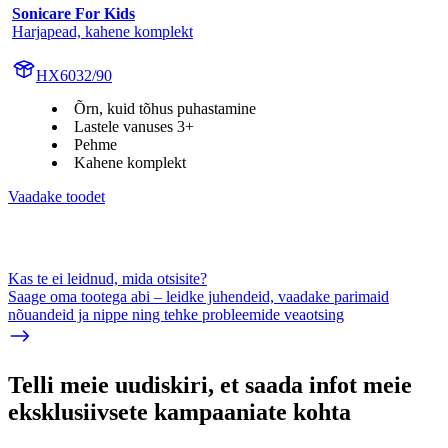
Sonicare For Kids
Harjapead, kahene komplekt
HX6032/90
Õrn, kuid tõhus puhastamine
Lastele vanuses 3+
Pehme
Kahene komplekt
Vaadake toodet
Kas te ei leidnud, mida otsisite?
Saage oma tootega abi – leidke juhendeid, vaadake parimaid
nõuandeid ja nippe ning tehke probleemide veaotsing
Telli meie uudiskiri, et saada infot meie
eksklusiivsete kampaaniate kohta