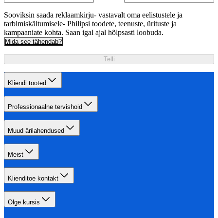
Sooviksin saada reklaamkirju- vastavalt oma eelistustele ja
tarbimiskäitumisele- Philipsi toodete, teenuste, ürituste ja
kampaaniate kohta. Saan igal ajal hõlpsasti loobuda.
Mida see tähendab?
Telli
Kliendi tooted
Professionaalne tervishoid
Muud ärilahendused
Meist
Klienditoe kontakt
Olge kursis