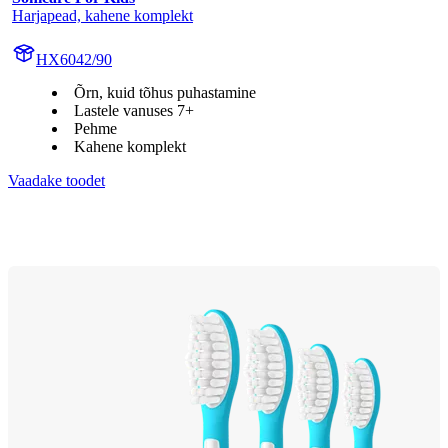
Harjapead, kahene komplekt
HX6042/90
Õrn, kuid tõhus puhastamine
Lastele vanuses 7+
Pehme
Kahene komplekt
Vaadake toodet