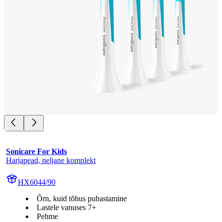
Sonicare For Kids
Harjapead, neljane komplekt
HX6044/90
Õrn, kuid tõhus puhastamine
Lastele vanuses 7+
Pehme