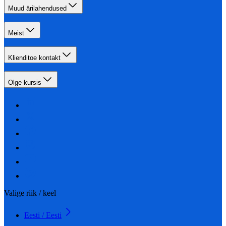
Muud ärilahendused
Meist
Klienditoe kontakt
Olge kursis
Valige riik / keel
Eesti / Eesti