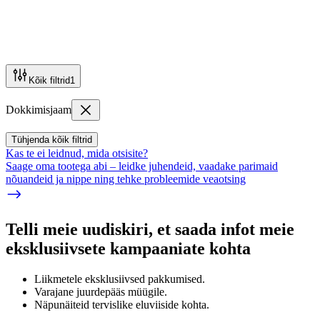
Kõik filtrid
1
Dokkimisjaam
Tühjenda kõik filtrid
Kas te ei leidnud, mida otsisite?
Saage oma tootega abi – leidke juhendeid, vaadake parimaid
nõuandeid ja nippe ning tehke probleemide veaotsing
Telli meie uudiskiri, et saada infot meie
eksklusiivsete kampaaniate kohta
Liikmetele eksklusiivsed pakkumised.
Varajane juurdepääs müügile.
Näpunäiteid tervislike eluviiside kohta.