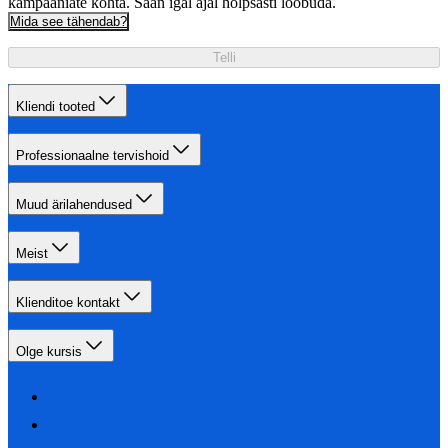
kampaaniate kohta. Saan igal ajal hõlpsasti loobuda.
Mida see tähendab?
Telli
Kliendi tooted
Professionaalne tervishoid
Muud ärilahendused
Meist
Klienditoe kontakt
Olge kursis