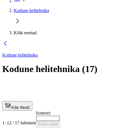
Kodune helitehnika
Kõik seeriad
Kodune helitehnika
Kodune helitehnika
(
17
)
Kõik filtrid
1
Sorteeri:
1–12 / 17 tulemust
Parim vaste