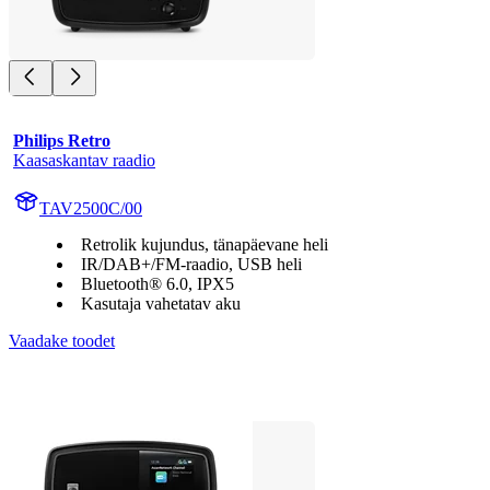
Philips Retro
Kaasaskantav raadio
TAV2500C/00
Retrolik kujundus, tänapäevane heli
IR/DAB+/FM-raadio, USB heli
Bluetooth® 6.0, IPX5
Kasutaja vahetatav aku
Vaadake toodet