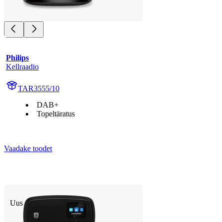
Philips
Kellraadio
TAR3555/10
DAB+
Topeltäratus
Vaadake toodet
Uus