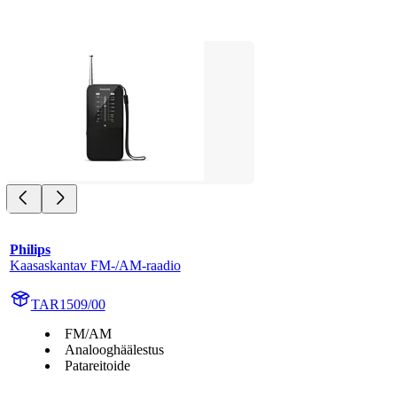
Philips
Kaasaskantav FM-/AM-raadio
TAR1509/00
FM/AM
Analooghäälestus
Patareitoide