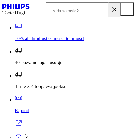
Tooted
Tugi
10% allahindlust esimesel tellimusel
30-päevane tagastusõigus
Tarne 3-4 tööpäeva jooksul
E-pood