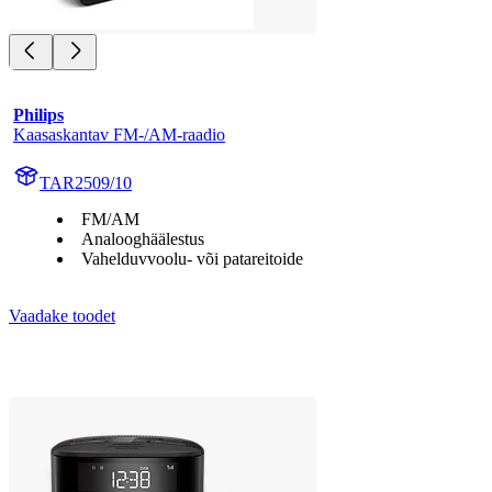
Philips
Kaasaskantav FM-/AM-raadio
TAR2509/10
FM/AM
Analooghäälestus
Vahelduvvoolu- või patareitoide
Vaadake toodet