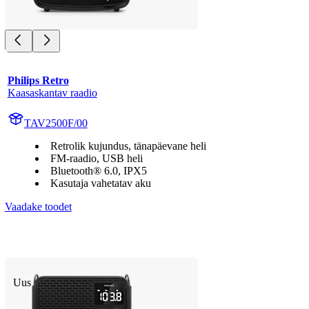
Philips Retro
Kaasaskantav raadio
TAV2500F/00
Retrolik kujundus, tänapäevane heli
FM-raadio, USB heli
Bluetooth® 6.0, IPX5
Kasutaja vahetatav aku
Vaadake toodet
Uus