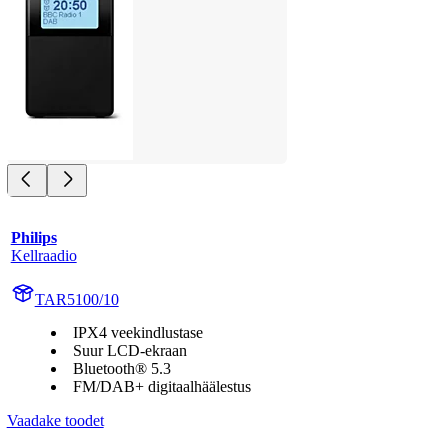
Philips
Kellraadio
TAR5100/10
IPX4 veekindlustase
Suur LCD-ekraan
Bluetooth® 5.3
FM/DAB+ digitaalhäälestus
Vaadake toodet