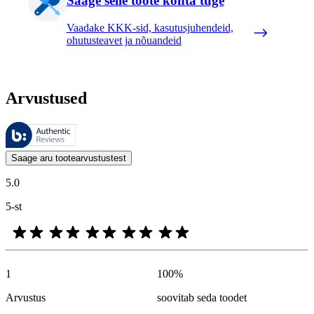
Saage selle toote kohta tuge
Vaadake KKK-sid, kasutusjuhendeid,
ohutusteavet ja nõuandeid
Arvustused
Neid arvustusi haldab Bazaarvoice ja need vastavad Bazaarvoice’i auten
Kliendi arvamused toodete ja tärnihinnangute kujul on kasulikud kõigile
Saage aru tootearvustustest
5.0
5-st
1
100
%
Arvustus
soovitab seda toodet