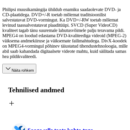
Philipsi muusikamängija ühildub enamiku saadaolevate DVD- ja
CD-plaatidega. DVD+/-R toetab mõlemat traditsioonilist
salvestatavat DVD-vormingut. Ka DVD+/-RW toetab mõlemat
levinud taassalvestatavat plaaditüüpi. SVCD (Super VideoCD)
kvaliteet tagab tänu suuremale lahutusvõimele palju teravama pildi.
MPEG4 on loodud edastama DVD-kvaliteediga videoid (MPEG-2)
väiksema andmekiiruse ja väiksemate failimahtudega. DivX-koodek
on MPEG4-vormingul põhinev täiustatud tihendustehnoloogia, mille
abil saab kahandada digitaalsete videote mahtu, kuid säilitada samas
hea pildikvaliteedi.
Näita rohkem
Tehnilised andmed