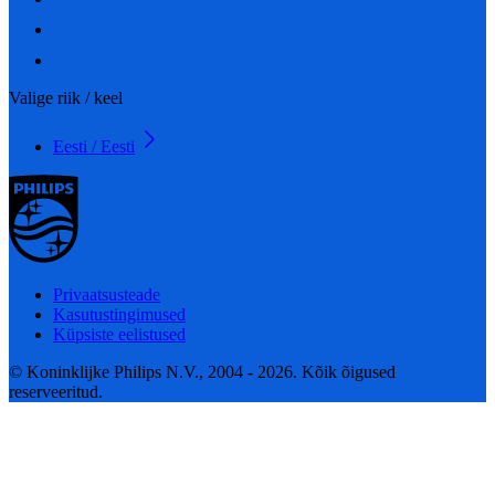
Valige riik / keel
Eesti / Eesti
Privaatsusteade
Kasutustingimused
Küpsiste eelistused
© Koninklijke Philips N.V., 2004 - 2026. Kõik õigused
reserveeritud.