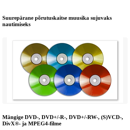
Suurepärane põrutuskaitse muusika sujuvaks
nautimiseks
Mängige DVD-, DVD+/-R-, DVD+/-RW-, (S)VCD-,
DivX®- ja MPEG4-filme