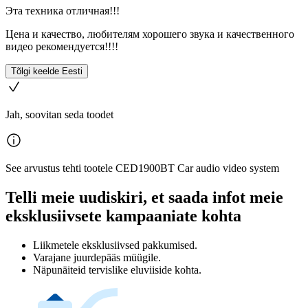
Эта техника отличная!!!
Цена и качество, любителям хорошего звука и качественного
видео рекомендуется!!!!
Tõlgi keelde Eesti
Jah, soovitan seda toodet
See arvustus tehti tootele CED1900BT Car audio video system
Telli meie uudiskiri, et saada infot meie
eksklusiivsete kampaaniate kohta
Liikmetele eksklusiivsed pakkumised.
Varajane juurdepääs müügile.
Näpunäiteid tervislike eluviiside kohta.