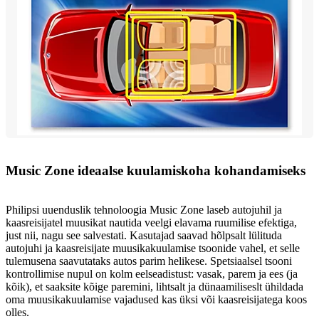
Music Zone ideaalse kuulamiskoha kohandamiseks
Philipsi uuenduslik tehnoloogia Music Zone laseb autojuhil ja
kaasreisijatel muusikat nautida veelgi elavama ruumilise efektiga,
just nii, nagu see salvestati. Kasutajad saavad hõlpsalt lülituda
autojuhi ja kaasreisijate muusikakuulamise tsoonide vahel, et selle
tulemusena saavutataks autos parim helikese. Spetsiaalsel tsooni
kontrollimise nupul on kolm eelseadistust: vasak, parem ja ees (ja
kõik), et saaksite kõige paremini, lihtsalt ja dünaamiliseslt ühildada
oma muusikakuulamise vajadused kas üksi või kaasreisijatega koos
olles.