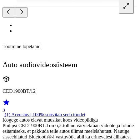
Tootmine lõpetatud
Auto audiovideosüsteem
CED1900BT/12
5
| (1)
Arvustus
| 100% soovitab seda toodet
Kogege autos elavat muusikat koos videopildiga
Philipsi CED1900BT-l on 6,2-tolline värviekraan videote ja fotode
esitamiseks, et pakkuda teile autos ülimat meelelahutust. Nautige
sisseehitatud Bluetooth®-i vastuvõtja abil ka erinevatest allikatest