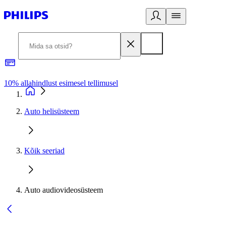
10% allahindlust esimesel tellimusel
3
Auto helisüsteem
Kõik seeriad
Auto audiovideosüsteem