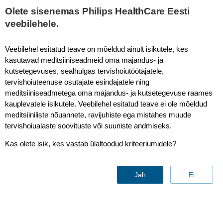
Olete sisenemas Philips HealthCare Eesti
veebilehele.
Philips eICU program
Veebilehel esitatud teave on mõeldud ainult isikutele, kes
kasutavad meditsiiniseadmeid oma majandus- ja
kutsetegevuses, sealhulgas tervishoiutöötajatele,
tervishoiuteenuse osutajate esindajatele ning
meditsiiniseadmetega oma majandus- ja kutsetegevuse raames
kauplevatele isikutele. Veebilehel esitatud teave ei ole mõeldud
meditsiiniliste nõuannete, ravijuhiste ega mistahes muude
tervishoiualaste soovituste või suuniste andmiseks.
Kas olete isik, kes vastab ülaltoodud kriteeriumidele?
Jah
Ei
eICU program
Telehealth for the intensive care unit