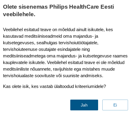
This page is also available in
United States (English)
Olete sisenemas Philips HealthCare Eesti
veebilehele.
Veebilehel esitatud teave on mõeldud ainult isikutele, kes
kasutavad meditsiiniseadmeid oma majandus- ja
kutsetegevuses, sealhulgas tervishoiutöötajatele,
tervishoiuteenuse osutajate esindajatele ning
meditsiiniseadmetega oma majandus- ja kutsetegevuse raames
kauplevatele isikutele. Veebilehel esitatud teave ei ole mõeldud
meditsiiniliste nõuannete, ravijuhiste ega mistahes muude
tervishoiualaste soovituste või suuniste andmiseks.
Electrophysiology
Kas olete isik, kes vastab ülaltoodud kriteeriumidele?
Jah
Ei
Gain greater insight and confidence in EP
procedures while staying close to the heart