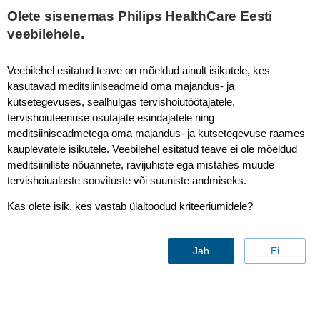
This page is also available in
United States (English)
Olete sisenemas Philips HealthCare Eesti
veebilehele.
Veebilehel esitatud teave on mõeldud ainult isikutele, kes
kasutavad meditsiiniseadmeid oma majandus- ja
kutsetegevuses, sealhulgas tervishoiutöötajatele,
sept 30, 2022
by Philips
tervishoiuteenuse osutajate esindajatele ning
Reading time:
4-5 minutes
meditsiiniseadmetega oma majandus- ja kutsetegevuse raames
The challenge of disconnected data
kauplevatele isikutele. Veebilehel esitatud teave ei ole mõeldud
and devices
meditsiiniliste nõuannete, ravijuhiste ega mistahes muude
tervishoiualaste soovituste või suuniste andmiseks.
Kas olete isik, kes vastab ülaltoodud kriteeriumidele?
Jah
Ei