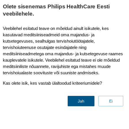
Olete sisenemas Philips HealthCare Eesti
veebilehele.
ST80i Stress Testing System
Veebilehel esitatud teave on mõeldud ainult isikutele, kes
kasutavad meditsiiniseadmeid oma majandus- ja
kutsetegevuses, sealhulgas tervishoiutöötajatele,
tervishoiuteenuse osutajate esindajatele ning
meditsiiniseadmetega oma majandus- ja kutsetegevuse raames
kauplevatele isikutele. Veebilehel esitatud teave ei ole mõeldud
meditsiiniliste nõuannete, ravijuhiste ega mistahes muude
tervishoiualaste soovituste või suuniste andmiseks.
ST80i
Stress
Testing
System
Kas olete isik, kes vastab ülaltoodud kriteeriumidele?
Trolley
Contact & support
Jah
Ei
A trolley for transportation of the Philips ST80i stress testing
system.