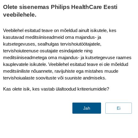
This page is also available in
United States (English)
Olete sisenemas Philips HealthCare Eesti
veebilehele.
Veebilehel esitatud teave on mõeldud ainult isikutele, kes
kasutavad meditsiiniseadmeid oma majandus- ja
IntelliBridge EC10
kutsetegevuses, sealhulgas tervishoiutöötajatele,
tervishoiuteenuse osutajate esindajatele ning
meditsiiniseadmetega oma majandus- ja kutsetegevuse raames
kauplevatele isikutele. Veebilehel esitatud teave ei ole mõeldud
meditsiiniliste nõuannete, ravijuhiste ega mistahes muude
tervishoiualaste soovituste või suuniste andmiseks.
Kas olete isik, kes vastab ülaltoodud kriteeriumidele?
Jah
Ei