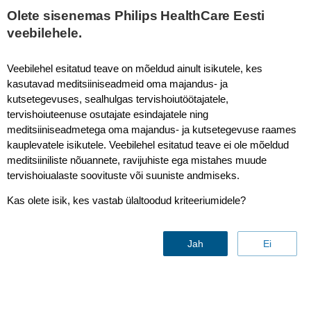
Olete sisenemas Philips HealthCare Eesti
veebilehele.
Goldway
Veebilehel esitatud teave on mõeldud ainult isikutele, kes
kasutavad meditsiiniseadmeid oma majandus- ja
kutsetegevuses, sealhulgas tervishoiutöötajatele,
tervishoiuteenuse osutajate esindajatele ning
meditsiiniseadmetega oma majandus- ja kutsetegevuse raames
kauplevatele isikutele. Veebilehel esitatud teave ei ole mõeldud
meditsiiniliste nõuannete, ravijuhiste ega mistahes muude
tervishoiualaste soovituste või suuniste andmiseks.
Kas olete isik, kes vastab ülaltoodud kriteeriumidele?
Jah
Ei