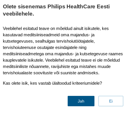
Olete sisenemas Philips HealthCare Eesti
veebilehele.
CapnoTrak dehumidification tubing
Veebilehel esitatud teave on mõeldud ainult isikutele, kes
kasutavad meditsiiniseadmeid oma majandus- ja
kutsetegevuses, sealhulgas tervishoiutöötajatele,
tervishoiuteenuse osutajate esindajatele ning
meditsiiniseadmetega oma majandus- ja kutsetegevuse raames
kauplevatele isikutele. Veebilehel esitatud teave ei ole mõeldud
meditsiiniliste nõuannete, ravijuhiste ega mistahes muude
tervishoiualaste soovituste või suuniste andmiseks.
Kas olete isik, kes vastab ülaltoodud kriteeriumidele?
Jah
Ei