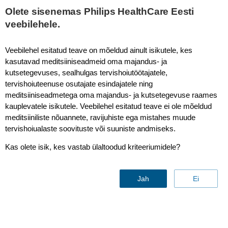
This page is also available in
United States (English)
Olete sisenemas Philips HealthCare Eesti
veebilehele.
Veebilehel esitatud teave on mõeldud ainult isikutele, kes
kasutavad meditsiiniseadmeid oma majandus- ja
IntraSight
kutsetegevuses, sealhulgas tervishoiutöötajatele,
tervishoiuteenuse osutajate esindajatele ning
meditsiiniseadmetega oma majandus- ja kutsetegevuse raames
kauplevatele isikutele. Veebilehel esitatud teave ei ole mõeldud
meditsiiniliste nõuannete, ravijuhiste ega mistahes muude
tervishoiualaste soovituste või suuniste andmiseks.
Kas olete isik, kes vastab ülaltoodud kriteeriumidele?
Jah
Ei