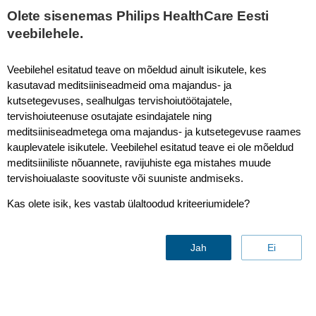
Olete sisenemas Philips HealthCare Eesti
veebilehele.
Veebilehel esitatud teave on mõeldud ainult isikutele, kes
kasutavad meditsiiniseadmeid oma majandus- ja
kutsetegevuses, sealhulgas tervishoiutöötajatele,
tervishoiuteenuse osutajate esindajatele ning
meditsiiniseadmetega oma majandus- ja kutsetegevuse raames
kauplevatele isikutele. Veebilehel esitatud teave ei ole mõeldud
meditsiiniliste nõuannete, ravijuhiste ega mistahes muude
tervishoiualaste soovituste või suuniste andmiseks.
Contact & support
Kas olete isik, kes vastab ülaltoodud kriteeriumidele?
Jah
Ei
Find similar products
Contact us