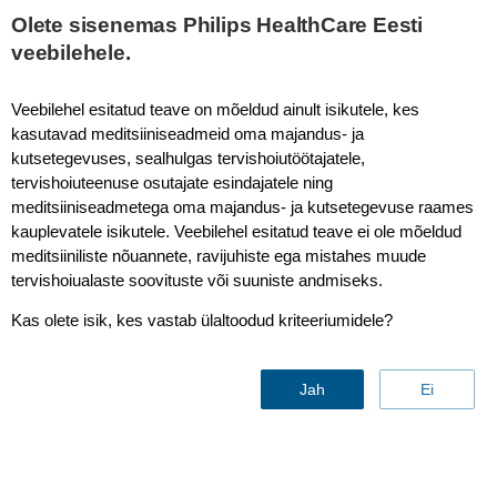
This page is also available in
United States (English)
Olete sisenemas Philips HealthCare Eesti
veebilehele.
Veebilehel esitatud teave on mõeldud ainult isikutele, kes
kasutavad meditsiiniseadmeid oma majandus- ja
Diffusion - Brain
kutsetegevuses, sealhulgas tervishoiutöötajatele,
tervishoiuteenuse osutajate esindajatele ning
meditsiiniseadmetega oma majandus- ja kutsetegevuse raames
kauplevatele isikutele. Veebilehel esitatud teave ei ole mõeldud
meditsiiniliste nõuannete, ravijuhiste ega mistahes muude
tervishoiualaste soovituste või suuniste andmiseks.
Kas olete isik, kes vastab ülaltoodud kriteeriumidele?
Jah
Ei