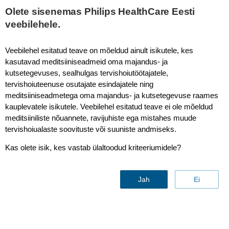
This page is also available in
United States (English)
Olete sisenemas Philips HealthCare Eesti
veebilehele.
Veebilehel esitatud teave on mõeldud ainult isikutele, kes
kasutavad meditsiiniseadmeid oma majandus- ja
IntelliVue Guardian Solution
kutsetegevuses, sealhulgas tervishoiutöötajatele,
tervishoiuteenuse osutajate esindajatele ning
meditsiiniseadmetega oma majandus- ja kutsetegevuse raames
kauplevatele isikutele. Veebilehel esitatud teave ei ole mõeldud
meditsiiniliste nõuannete, ravijuhiste ega mistahes muude
tervishoiualaste soovituste või suuniste andmiseks.
Kas olete isik, kes vastab ülaltoodud kriteeriumidele?
Jah
Ei