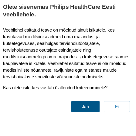
Olete sisenemas Philips HealthCare Eesti
veebilehele.
Veebilehel esitatud teave on mõeldud ainult isikutele, kes
kasutavad meditsiiniseadmeid oma majandus- ja
kutsetegevuses, sealhulgas tervishoiutöötajatele,
tervishoiuteenuse osutajate esindajatele ning
meditsiiniseadmetega oma majandus- ja kutsetegevuse raames
kauplevatele isikutele. Veebilehel esitatud teave ei ole mõeldud
meditsiiniliste nõuannete, ravijuhiste ega mistahes muude
tervishoiualaste soovituste või suuniste andmiseks.
Kas olete isik, kes vastab ülaltoodud kriteeriumidele?
Jah
Ei