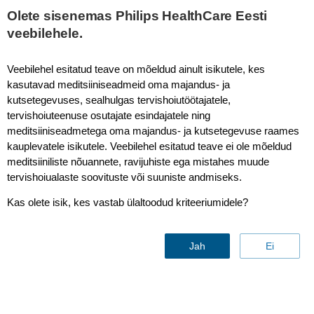
Olete sisenemas Philips HealthCare Eesti
veebilehele.
Veebilehel esitatud teave on mõeldud ainult isikutele, kes
kasutavad meditsiiniseadmeid oma majandus- ja
kutsetegevuses, sealhulgas tervishoiutöötajatele,
tervishoiuteenuse osutajate esindajatele ning
meditsiiniseadmetega oma majandus- ja kutsetegevuse raames
kauplevatele isikutele. Veebilehel esitatud teave ei ole mõeldud
meditsiiniliste nõuannete, ravijuhiste ega mistahes muude
Consumer Replaceable
tervishoiualaste soovituste või suuniste andmiseks.
Products
Kas olete isik, kes vastab ülaltoodud kriteeriumidele?
Võta meiega ühendust
Jah
Ei