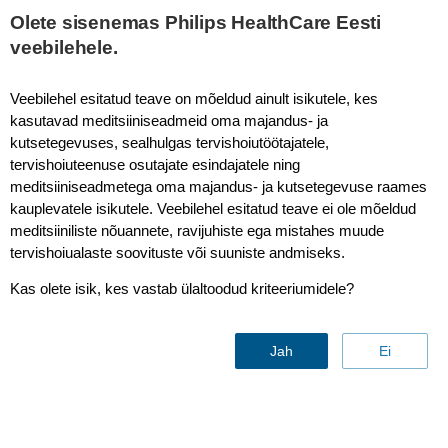
This page is also available in
United States (English)
Olete sisenemas Philips HealthCare Eesti
veebilehele.
Veebilehel esitatud teave on mõeldud ainult isikutele, kes
kasutavad meditsiiniseadmeid oma majandus- ja
Clinical applications selector
kutsetegevuses, sealhulgas tervishoiutöötajatele,
tervishoiuteenuse osutajate esindajatele ning
meditsiiniseadmetega oma majandus- ja kutsetegevuse raames
kauplevatele isikutele. Veebilehel esitatud teave ei ole mõeldud
meditsiiniliste nõuannete, ravijuhiste ega mistahes muude
tervishoiualaste soovituste või suuniste andmiseks.
Kas olete isik, kes vastab ülaltoodud kriteeriumidele?
Find the right clinical
applications for your needs
Jah
Ei
Contact us
Download brochure