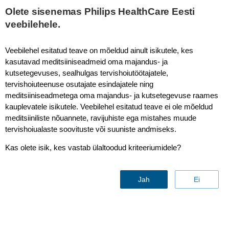
Olete sisenemas Philips HealthCare Eesti
veebilehele.
Veebilehel esitatud teave on mõeldud ainult isikutele, kes
kasutavad meditsiiniseadmeid oma majandus- ja
kutsetegevuses, sealhulgas tervishoiutöötajatele,
tervishoiuteenuse osutajate esindajatele ning
meditsiiniseadmetega oma majandus- ja kutsetegevuse raames
kauplevatele isikutele. Veebilehel esitatud teave ei ole mõeldud
meditsiiniliste nõuannete, ravijuhiste ega mistahes muude
Efficia Line
tervishoiualaste soovituste või suuniste andmiseks.
Kas olete isik, kes vastab ülaltoodud kriteeriumidele?
Võta meiega ühendust
Jah
Ei
Efficia Line