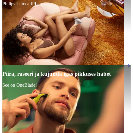
Philips Lumea IPL
Piira, raseeri ja kujunda igas pikkuses habet
See on OneBlade!