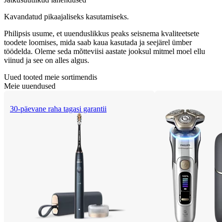
Kavandatud pikaajaliseks kasutamiseks.
Philipsis usume, et uuenduslikkus peaks seisnema kvaliteetsete
toodete loomises, mida saab kaua kasutada ja seejärel ümber
töödelda. Oleme seda mõtteviisi aastate jooksul mitmel moel ellu
viinud ja see on alles algus.
Uued tooted meie sortimendis
Meie uuendused
30-päevane raha tagasi garantii