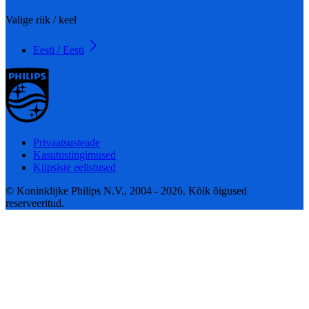
Valige riik / keel
Eesti / Eesti
Privaatsusteade
Kasutustingimused
Küpsiste eelistused
© Koninklijke Philips N.V., 2004 - 2026. Kõik õigused
reserveeritud.