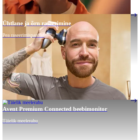
Ühtlane ja õrn raseerimine
Pea raseerimispardlid
Avent Premium Connected beebimonitor
Täielik meelerahu