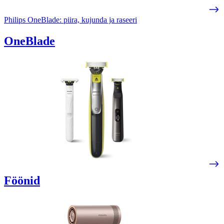
Philips OneBlade: piira, kujunda ja raseeri
OneBlade
Föönid