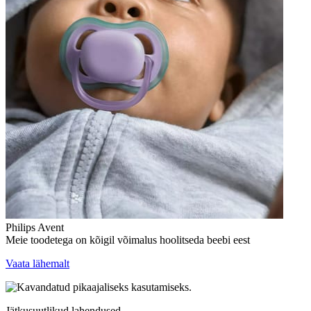
Philips Avent
Meie toodetega on kõigil võimalus hoolitseda beebi eest
Vaata lähemalt
Jätkusuutlikud lahendused