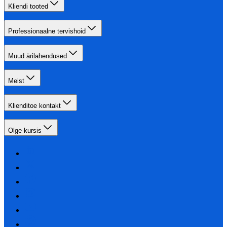
Kliendi tooted
Professionaalne tervishoid
Muud ärilahendused
Meist
Klienditoe kontakt
Olge kursis