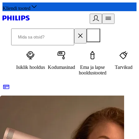
Kliendi tooted
Isiklik hooldus
Kodumasinad
Ema ja lapse
Tarvikud
hooldustooted
10% allahindlust esimesel tellimusel
3