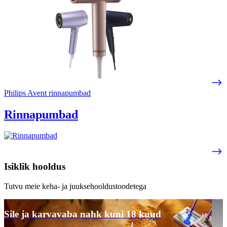
Philips Avent rinnapumbad
Rinnapumbad
Isiklik hooldus
Tutvu meie keha- ja juuksehooldustoodetega
Sile ja karvavaba nahk kuni 18 kuud