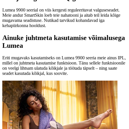
Lumea 9900 seerial on viis kergesti reguleeritavat valguseseadet.
Meie andur SmartSkin loeb teie nahatooni ja aitab teil leida kõige
mugavama seadistuse. Nutikad tarvikud kohandavad iga
kehapiirkonna hooldust.
Ainuke juhtmeta kasutamise võimalusega
Lumea
Eriti mugavaks kasutamiseks on Lumea 9900 seeria meie ainus IPL,
millel on juhtmeta kasutamise funktsioon. Tänu sellele funktsioonile
on veelgi lihtsam ulatuda kõikjale ja töötada täpselt – ning saate
seadet kasutada kõikjal, kus soovite.