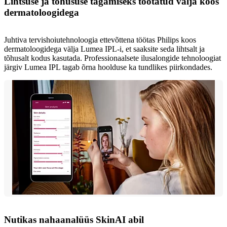
Lihtsuse ja tõhususe tagamiseks töötatud välja koos
dermatoloogidega
Juhtiva tervishoiutehnoloogia ettevõttena töötas Philips koos
dermatoloogidega välja Lumea IPL-i, et saaksite seda lihtsalt ja
tõhusalt kodus kasutada. Professionaalsete ilusalongide tehnoloogiat
järgiv Lumea IPL tagab õrna hoolduse ka tundlikes piirkondades.
Nutikas nahaanalüüs SkinAI abil