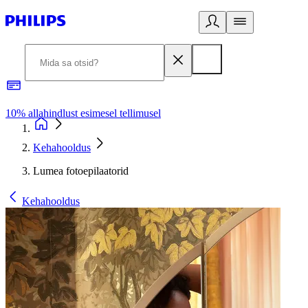
10% allahindlust esimesel tellimusel
3
Kehahooldus
Lumea fotoepilaatorid
Kehahooldus