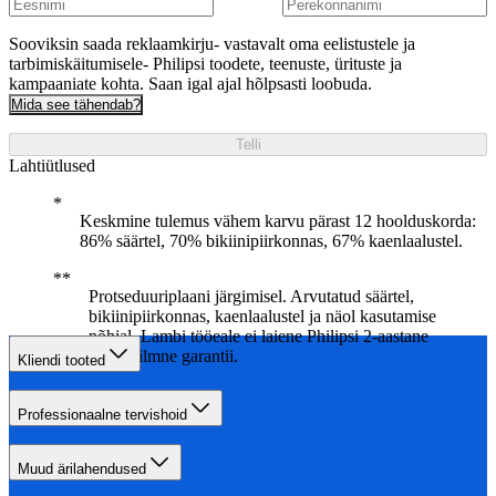
Sooviksin saada reklaamkirju- vastavalt oma eelistustele ja
tarbimiskäitumisele- Philipsi toodete, teenuste, ürituste ja
kampaaniate kohta. Saan igal ajal hõlpsasti loobuda.
Mida see tähendab?
Telli
Lahtiütlused
Keskmine tulemus vähem karvu pärast 12 hoolduskorda:
86% säärtel, 70% bikiinipiirkonnas, 67% kaenlaalustel.
Protseduuriplaani järgimisel. Arvutatud säärtel,
bikiinipiirkonnas, kaenlaalustel ja näol kasutamise
põhjal. Lambi tööeale ei laiene Philipsi 2-aastane
ülemaailmne garantii.
Kliendi tooted
Professionaalne tervishoid
Muud ärilahendused