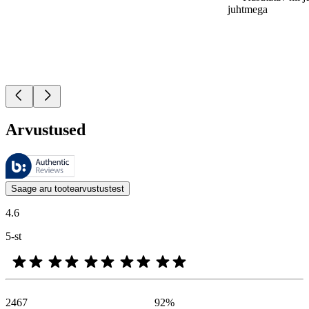
juhtmega
Arvustused
Neid arvustusi haldab Bazaarvoice ja need vastavad Bazaarvoice’i auten
Kliendi arvamused toodete ja tärnihinnangute kujul on kasulikud kõigile
Saage aru tootearvustustest
4.6
5-st
2467
92
%