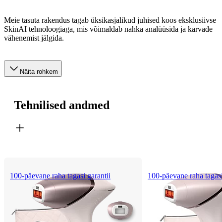
Meie tasuta rakendus tagab üksikasjalikud juhised koos eksklusiivse
SkinAI tehnoloogiaga, mis võimaldab nahka analüüsida ja karvade
vähenemist jälgida.
Näita rohkem
Tehnilised andmed
100-päevane raha tagasi garantii
100-päevane raha tagasi