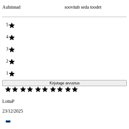
Auhinnad
soovitab seda toodet
5
4
3
2
1
Kirjutage arvustus
LottaP
23/12/2025