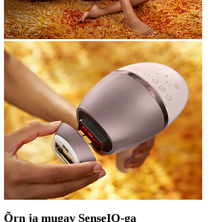
Õrn ja mugav SenseIQ-ga