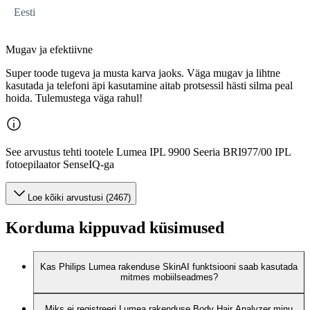
Eesti
Mugav ja efektiivne
Super toode tugeva ja musta karva jaoks. Väga mugav ja lihtne
kasutada ja telefoni äpi kasutamine aitab protsessil hästi silma peal
hoida. Tulemustega väga rahul!
See arvustus tehti tootele Lumea IPL 9900 Seeria BRI977/00 IPL
fotoepilaator SenseIQ-ga
Loe kõiki arvustusi (2467)
Korduma kippuvad küsimused
Kas Philips Lumea rakenduse SkinAI funktsiooni saab kasutada
mitmes mobiilseadmes?
Miks ei registreeri Lumea rakenduse Body Hair Analyzer minu