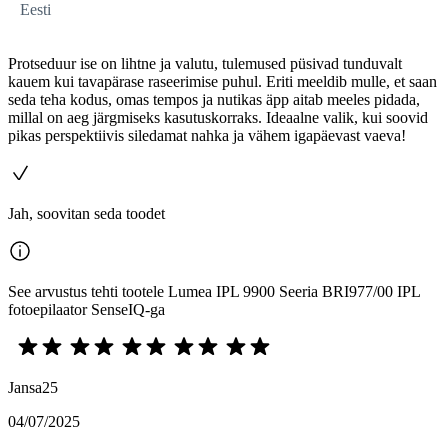
Eesti
Protseduur ise on lihtne ja valutu, tulemused püsivad tunduvalt
kauem kui tavapärase raseerimise puhul. Eriti meeldib mulle, et saan
seda teha kodus, omas tempos ja nutikas äpp aitab meeles pidada,
millal on aeg järgmiseks kasutuskorraks. Ideaalne valik, kui soovid
pikas perspektiivis siledamat nahka ja vähem igapäevast vaeva!
Jah, soovitan seda toodet
See arvustus tehti tootele Lumea IPL 9900 Seeria BRI977/00 IPL
fotoepilaator SenseIQ-ga
Jansa25
04/07/2025