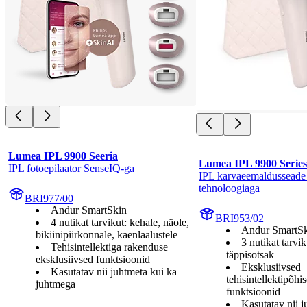
Lumea IPL 9900 Seeria
Lumea IPL 9900 Series
IPL fotoepilaator SenseIQ-ga
IPL karvaeemaldusseade
tehnoloogiaga
BRI977/00
Andur SmartSkin
BRI953/02
4 nutikat tarvikut: kehale, näole,
Andur SmartS
bikiinipiirkonnale, kaenlaalustele
3 nutikat tarvi
Tehisintellektiga rakenduse
täppisotsak
eksklusiivsed funktsioonid
Eksklusiivsed
Kasutatav nii juhtmeta kui ka
tehisintellektipõh
juhtmega
funktsioonid
Kasutatav nii j