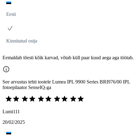
Eesti
Kinnitatud ostja
Eemaldab tõesti kõik karvad, võtab küll paar kuud aega aga töötab.
See arvustus tehti tootele Lumea IPL 9900 Series BRI976/00 IPL
fotoepilaator SenseIQ-ga
Lumi111
20/02/2025