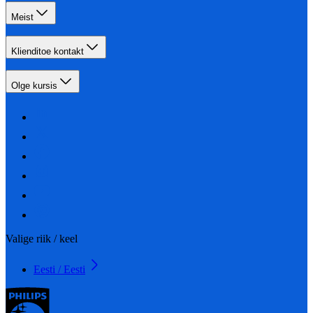
Meist
Klienditoe kontakt
Olge kursis
Valige riik / keel
Eesti / Eesti