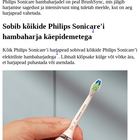
Philips Sonicare hambaharjadel on peal BrushSync, mis jälgib
harjamise sagedust ja intensiivsust ning tuletab meelde, kui on aeg
harjapead vahetada.
Sobib kõikide Philips Sonicare'i
2
hambaharja käepidemetega
Kõik Philips Sonicare’i harjapead sobivad kõikide Philips Sonicare’i
2
elektriliste hambaharjadega
. Lihtsalt klõpsake külge või võtke ära,
et harjapead puhastada või asendada.