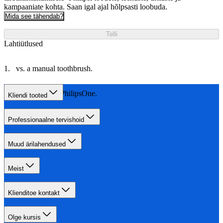
kampaaniate kohta. Saan igal ajal hõlpsasti loobuda.
Mida see tähendab?
Telli
Lahtiütlused
vs. a manual toothbrush.
Välja arvatud PhilipsOne.
Kliendi tooted
Professionaalne tervishoid
Muud ärilahendused
Meist
Klienditoe kontakt
Olge kursis