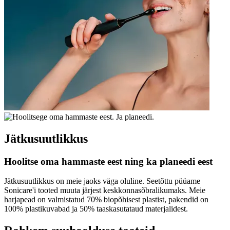
Jätkusuutlikkus
Hoolitse oma hammaste eest ning ka planeedi eest
Jätkusuutlikkus on meie jaoks väga oluline. Seetõttu püüame
Sonicare'i tooted muuta järjest keskkonnasõbralikumaks. Meie
harjapead on valmistatud 70% biopõhisest plastist, pakendid on
100% plastikuvabad ja 50% taaskasutataud materjalidest.