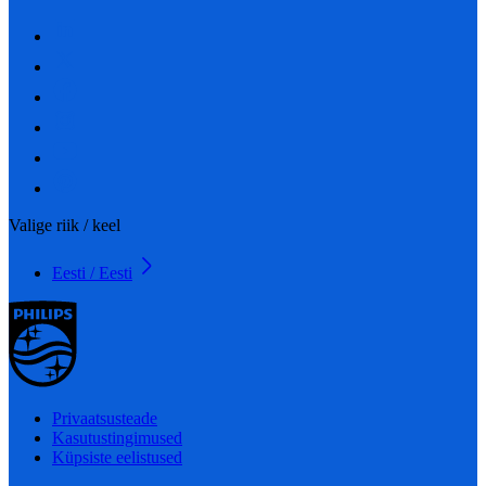
Valige riik / keel
Eesti / Eesti
Privaatsusteade
Kasutustingimused
Küpsiste eelistused