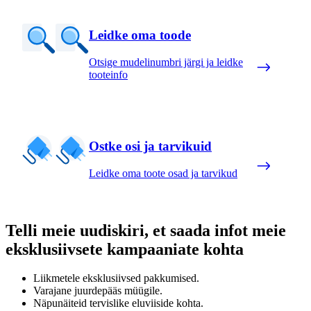
Leidke oma toode
Otsige mudelinumbri järgi ja leidke
tooteinfo
Ostke osi ja tarvikuid
Leidke oma toote osad ja tarvikud
Telli meie uudiskiri, et saada infot meie
eksklusiivsete kampaaniate kohta
Liikmetele eksklusiivsed pakkumised.
Varajane juurdepääs müügile.
Näpunäiteid tervislike eluviiside kohta.