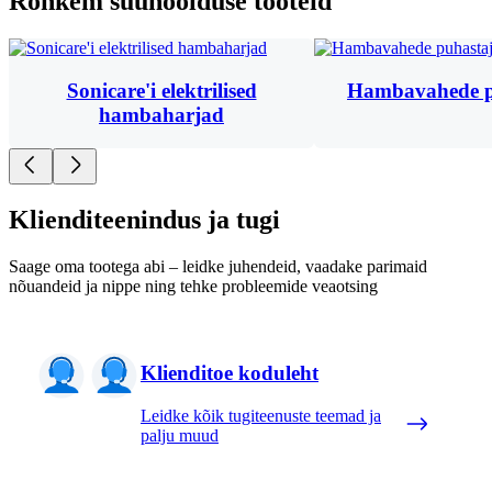
Rohkem suuhoolduse tooteid
Sonicare'i elektrilised
Hambavahede p
hambaharjad
Klienditeenindus ja tugi
Saage oma tootega abi – leidke juhendeid, vaadake parimaid
nõuandeid ja nippe ning tehke probleemide veaotsing
Klienditoe koduleht
Leidke kõik tugiteenuste teemad ja
palju muud