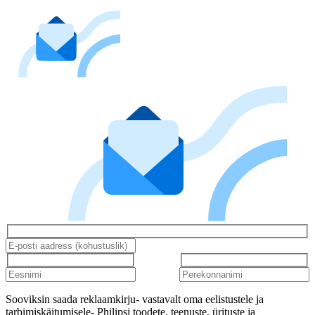
Sooviksin saada reklaamkirju- vastavalt oma eelistustele ja
tarbimiskäitumisele- Philipsi toodete, teenuste, ürituste ja