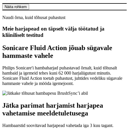
Näita rohkem
Naudi õrna, kuid tõhusat puhastust
Meie harjapead on täpselt välja töötatud ja
kliiniliselt testitud
Sonicare Fluid Action jõuab sügavale
hammaste vahele
Philips Sonicare'i hambaharjad puhastavad õrnalt, kuid tõhusalt
hambaid ja igemeid tehes kuni 62 000 harjaliigutust minutis.
Sonicare Fluid Action toetab puhastust, juhtides vedeliku sügavale
hammaste vahele ja mööda igemejoont.
Jätka parimat harjamist harjapea
vahetamise meeldetuletusega
Hambaarstid soovitavad harjapead vahetada iga 3 kuu tagant.