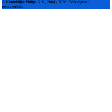
© Koninklijke Philips N.V., 2004 - 2026. Kõik õigused
reserveeritud.