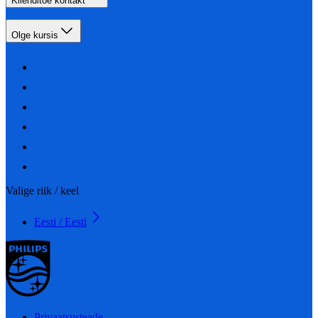
Klienditoe kontakt
Olge kursis
Valige riik / keel
Eesti / Eesti
Privaatsusteade