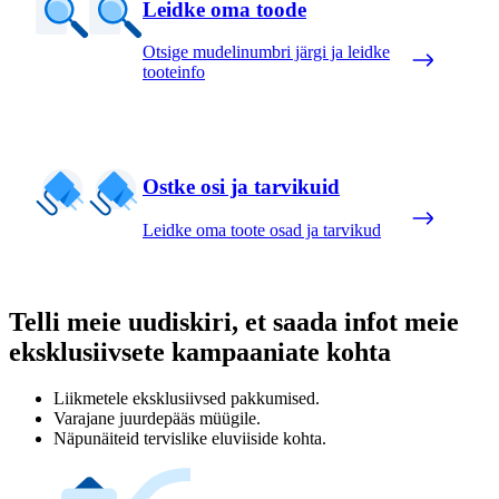
Leidke oma toode
Otsige mudelinumbri järgi ja leidke
tooteinfo
Ostke osi ja tarvikuid
Leidke oma toote osad ja tarvikud
Telli meie uudiskiri, et saada infot meie
eksklusiivsete kampaaniate kohta
Liikmetele eksklusiivsed pakkumised.
Varajane juurdepääs müügile.
Näpunäiteid tervislike eluviiside kohta.