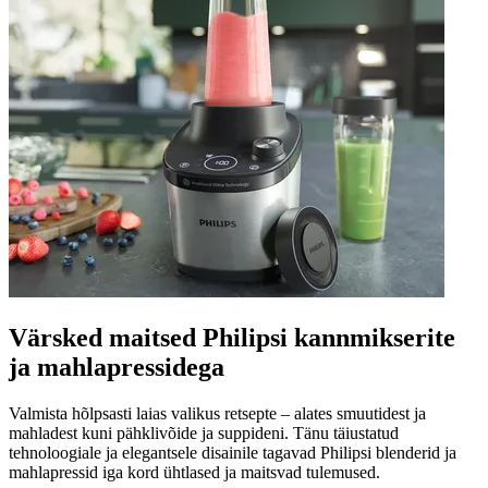
Värsked maitsed Philipsi kannmikserite
ja mahlapressidega
Valmista hõlpsasti laias valikus retsepte – alates smuutidest ja
mahladest kuni pähklivõide ja suppideni. Tänu täiustatud
tehnoloogiale ja elegantsele disainile tagavad Philipsi blenderid ja
mahlapressid iga kord ühtlased ja maitsvad tulemused.