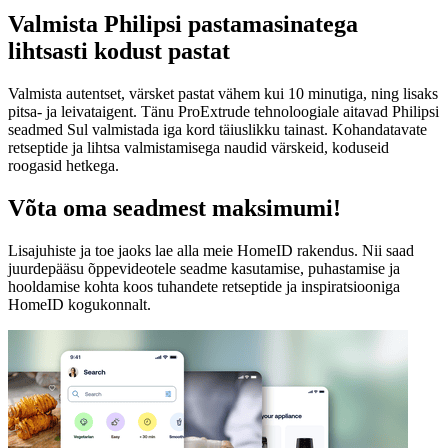
Valmista Philipsi pastamasinatega
lihtsasti kodust pastat
Valmista autentset, värsket pastat vähem kui 10 minutiga, ning lisaks
pitsa- ja leivataigent. Tänu ProExtrude tehnoloogiale aitavad Philipsi
seadmed Sul valmistada iga kord täiuslikku tainast. Kohandatavate
retseptide ja lihtsa valmistamisega naudid värskeid, koduseid
roogasid hetkega.
Võta oma seadmest maksimumi!
Lisajuhiste ja toe jaoks lae alla meie HomeID rakendus. Nii saad
juurdepääsu õppevideotele seadme kasutamise, puhastamise ja
hooldamise kohta koos tuhandete retseptide ja inspiratsiooniga
HomeID kogukonnalt.