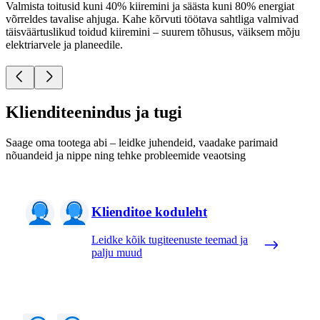
Valmista toitusid kuni 40% kiiremini ja säästa kuni 80% energiat
võrreldes tavalise ahjuga. Kahe kõrvuti töötava sahtliga valmivad
täisväärtuslikud toidud kiiremini – suurem tõhusus, väiksem mõju
elektriarvele ja planeedile.
Klienditeenindus ja tugi
Saage oma tootega abi – leidke juhendeid, vaadake parimaid
nõuandeid ja nippe ning tehke probleemide veaotsing
Klienditoe koduleht
Leidke kõik tugiteenuste teemad ja
palju muud