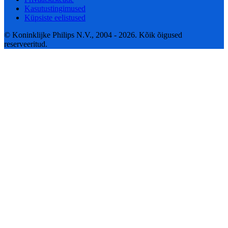
Kasutustingimused
Küpsiste eelistused
© Koninklijke Philips N.V., 2004 - 2026. Kõik õigused
reserveeritud.