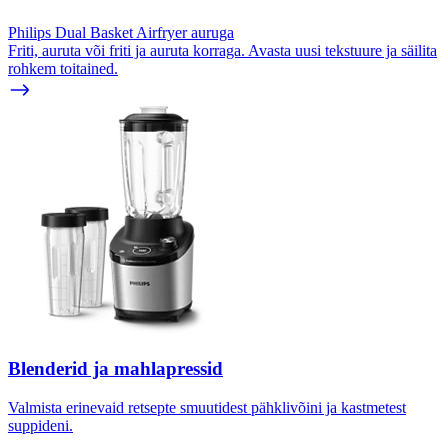
Philips Dual Basket Airfryer auruga
Friti, auruta või friti ja auruta korraga. Avasta uusi tekstuure ja säilita
rohkem toitained.
Blenderid ja mahlapressid
Valmista erinevaid retsepte smuutidest pähklivõini ja kastmetest
suppideni.