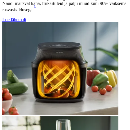
Naudi maitsvat kana, friikartuleid ja palju muud kuni 90% väiksema
1
rasvasisaldusega.
Loe lähemalt