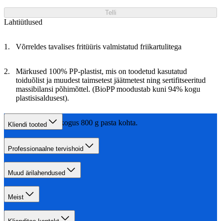
Telli
Lahtiütlused
Võrreldes tavalises fritüüris valmistatud friikartulitega
Märkused 100% PP-plastist, mis on toodetud kasutatud
toiduõlist ja muudest taimsetest jäätmetest ning sertifitseeritud
massibilansi põhimõttel. (BioPP moodustab kuni 94% kogu
plastisisaldusest).
Hinnanguline kogus 800 g pasta kohta.
Kliendi tooted
Professionaalne tervishoid
Muud ärilahendused
Meist