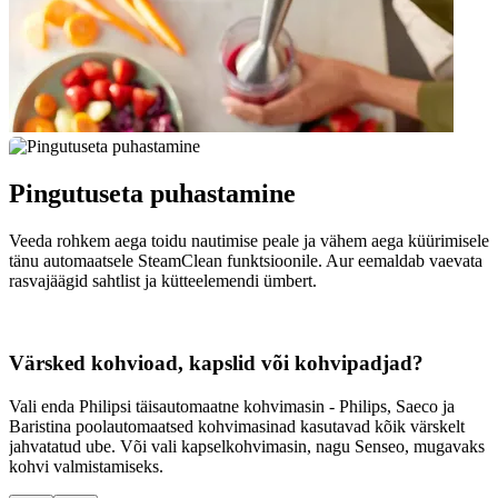
Pingutuseta puhastamine
Veeda rohkem aega toidu nautimise peale ja vähem aega küürimisele
tänu automaatsele SteamClean funktsioonile. Aur eemaldab vaevata
rasvajäägid sahtlist ja kütteelemendi ümbert.
Värsked kohvioad, kapslid või kohvipadjad?
Vali enda Philipsi täisautomaatne kohvimasin - Philips, Saeco ja
K
Baristina poolautomaatsed kohvimasinad kasutavad kõik värskelt
p
jahvatatud ube. Või vali kapselkohvimasin, nagu Senseo, mugavaks
v
kohvi valmistamiseks.