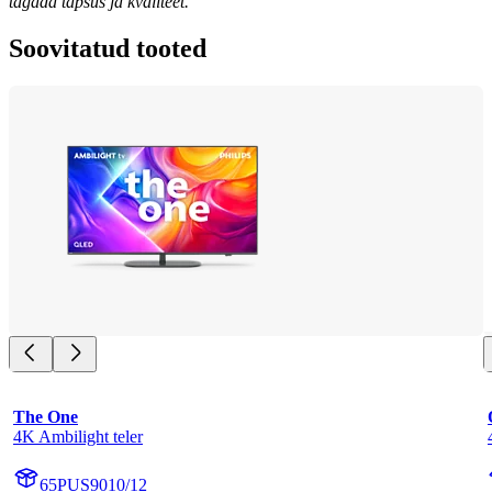
tagada täpsus ja kvaliteet.
Soovitatud tooted
The One
4K Ambilight teler
65PUS9010/12