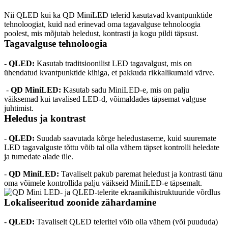
Nii QLED kui ka QD MiniLED telerid kasutavad kvantpunktide 
tehnoloogiat, kuid nad erinevad oma tagavalguse tehnoloogia 
poolest, mis mõjutab heledust, kontrasti ja kogu pildi täpsust.
Tagavalguse tehnoloogia
- 
QLED: 
Kasutab traditsioonilist LED tagavalgust, mis on 
ühendatud kvantpunktide kihiga, et pakkuda rikkalikumaid värve.
 - 
QD MiniLED:
 Kasutab sadu MiniLED-e, mis on palju 
väiksemad kui tavalised LED-d, võimaldades täpsemat valguse 
juhtimist.
Heledus ja kontrast
- 
QLED:
 Suudab saavutada kõrge heledustaseme, kuid suuremate 
LED tagavalguste tõttu võib tal olla vähem täpset kontrolli heledate 
ja tumedate alade üle.
- 
QD MiniLED:
 Tavaliselt pakub paremat heledust ja kontrasti tänu 
oma võimele kontrollida palju väikseid MiniLED-e täpsemalt.
Lokaliseeritud zoonide zähardamine
- 
QLED:
 Tavaliselt QLED teleritel võib olla vähem (või puududa) 