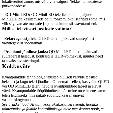
lokaliseeritud zome, mis võib viia valguse "lekke" tumedatesse 
piirkondadesse.
 - 
QD MiniLED:
 QD MiniLED teleritel on tänu paljude 
MiniLEDide kasutamisele palju rohkem lokaliseeritud zome, mis 
viib sügavamate mustade ja parema kontrasti saavutamiseni.
Millise televiisori peaksite valima?
- 
Eelarvega ostjatele: 
QLED telerid pakuvad suurepärast 
värvitegevust soodsamalt.
- 
Premiumi jõudluse jaoks: 
QD MiniLED telerid pakuvad 
suurepärast heledust, kontrasti ja HDR-võimekust, muutes need 
tasuvaks investeeringuks.
Kokkuvõte
Kvantpunktide tehnoloogia täiustab oluliselt värvide täpsust, 
heledust ja kogu teleri jõudlust. Olenemata sellest, kas valite QLED 
või QD MiniLED teleri, naudite kvantpunktide täpset ja elavat 
värvi. Kvantpunktide tööpõhimõtete mõistmine on esimene samm 
teleri leidmiseks, mis pakub soovitud kaasahaaravat 
vaatamiskogemust.
See artikkel loodi AI abil, koos üksikasjaliku sisendi, hoolika 
toimetamise ja faktide kontrollimisega meie meeskonna poolt, et 