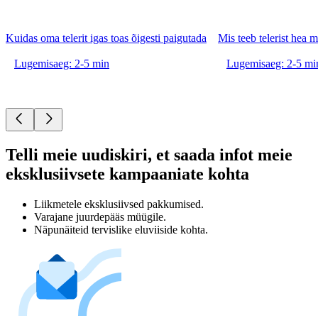
Kuidas oma telerit igas toas õigesti paigutada
Mis teeb telerist hea
Lugemisaeg: 2-5 min
Lugemisaeg: 2-5 mi
Telli meie uudiskiri, et saada infot meie
eksklusiivsete kampaaniate kohta
Liikmetele eksklusiivsed pakkumised.
Varajane juurdepääs müügile.
Näpunäiteid tervislike eluviiside kohta.