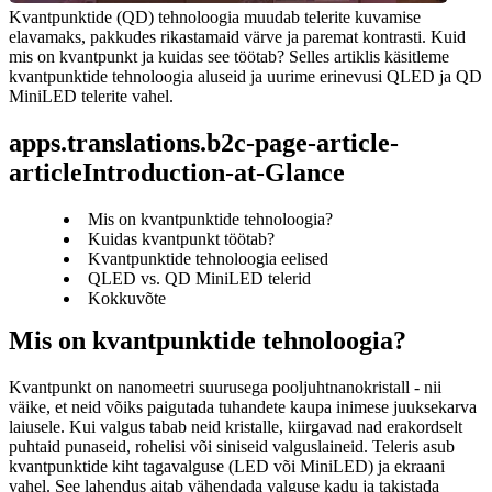
Kvantpunktide (QD) tehnoloogia muudab telerite kuvamise 
elavamaks, pakkudes rikastamaid värve ja paremat kontrasti. Kuid 
mis on kvantpunkt ja kuidas see töötab? Selles artiklis käsitleme 
kvantpunktide tehnoloogia aluseid ja uurime erinevusi QLED ja QD 
MiniLED telerite vahel.
apps.translations.b2c-page-article-
articleIntroduction-at-Glance
Mis on kvantpunktide tehnoloogia?
Kuidas kvantpunkt töötab?
Kvantpunktide tehnoloogia eelised
QLED vs. QD MiniLED telerid
Kokkuvõte
Mis on kvantpunktide tehnoloogia?
Kvantpunkt on nanomeetri suurusega pooljuhtnanokristall - nii 
väike, et neid võiks paigutada tuhandete kaupa inimese juuksekarva 
laiusele. Kui valgus tabab neid kristalle, kiirgavad nad erakordselt 
puhtaid punaseid, rohelisi või siniseid valguslaineid. Teleris asub 
kvantpunktide kiht tagavalguse (LED või MiniLED) ja ekraani 
vahel. See lahendus aitab vähendada valguse kadu ja takistada 