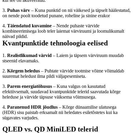
kui see on aktiveeritud.
3. 
Puhas värv 
– Kuna punktid on nii väikesed ja täpselt häälestatud, 
on nende poolt toodetud punane, roheline ja sinine erakor
4. 
Täiendatud kuvamine 
– Nende puhaste värvide 
kombineerimisega loob teler laiemat värviruumi ja loomulikumalt 
näivad pildid.
Kvantpunktide tehnoloogia eelised
1. 
Realistlikumad värvid
 – Laiem ja täpsem värviruum muudab 
stseenid elavamaks.
2. 
Kõrgem heledus 
– Puhtate värvide tootmise võime võimaldab 
suuremat heledust ilma pildi väljapesemiseta.
3. 
Parem energiatõhusus 
– Kuna valgus on kasutatud 
efektiivsemalt, suudavad kvantpunktide telerid saavutada kõrge 
heleduse ja värvide täpsuse väiksema võimsusega.
4. 
Paranenud HDR jõudlus 
– Kõrge dünaamilise ulatusega 
(HDR) sisu paistab erksamalt nii heledates esiletõstetes kui ka 
sügavates varjudes.
QLED vs. QD MiniLED telerid