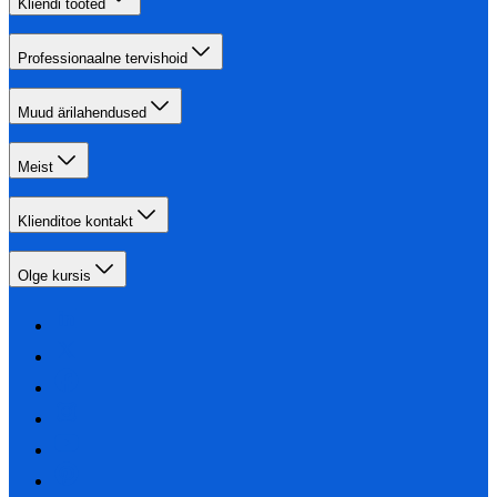
Kliendi tooted
Professionaalne tervishoid
Muud ärilahendused
Meist
Klienditoe kontakt
Olge kursis