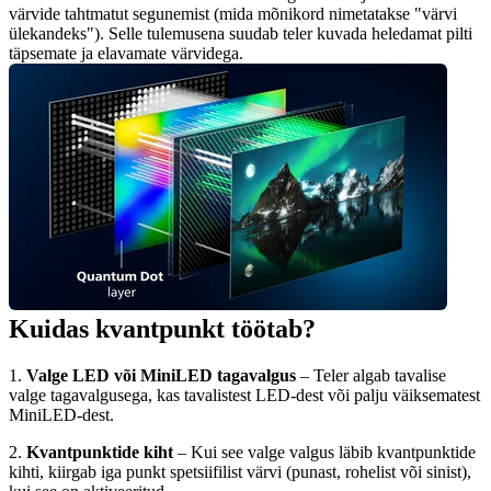
värvide tahtmatut segunemist (mida mõnikord nimetatakse "värvi 
ülekandeks"). Selle tulemusena suudab teler kuvada heledamat pilti 
täpsemate ja elavamate värvidega.
Kuidas kvantpunkt töötab?
1. 
Valge LED või MiniLED tagavalgus 
– Teler algab tavalise 
valge tagavalgusega, kas tavalistest LED-dest või palju väiksematest 
MiniLED-dest.
2. 
Kvantpunktide kiht 
– Kui see valge valgus läbib kvantpunktide 
kihti, kiirgab iga punkt spetsiifilist värvi (punast, rohelist või sinist), 