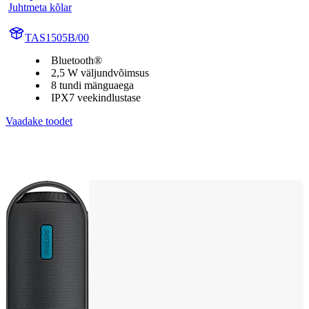
Juhtmeta kõlar
TAS1505B/00
Bluetooth®
2,5 W väljundvõimsus
8 tundi mänguaega
IPX7 veekindlustase
Vaadake toodet