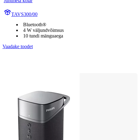
Juhtmeta kõlar
TAVS300/00
Bluetooth®
4 W väljundvõimsus
10 tundi mänguaega
Vaadake toodet