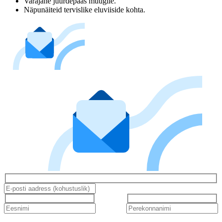
Varajane juurdepääs müügile.
Näpunäiteid tervislike eluviiside kohta.