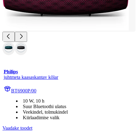
Philips
juhtmeta kaasaskantav kõlar
BT6900P/00
10 W, 10 h
Suur Bluetoothi ulatus
Veekindel, tolmukindel
Kiirlaadimise valik
Vaadake toodet