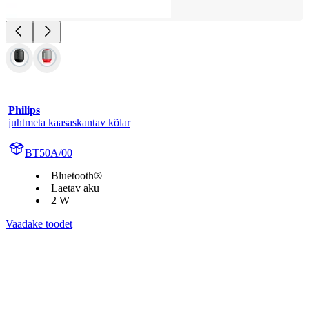
Philips
juhtmeta kaasaskantav kõlar
BT50A/00
Bluetooth®
Laetav aku
2 W
Vaadake toodet