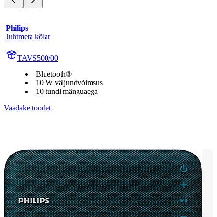
Philips
Juhtmeta kõlar
TAVS500/00
Bluetooth®
10 W väljundvõimsus
10 tundi mänguaega
Vaadake toodet