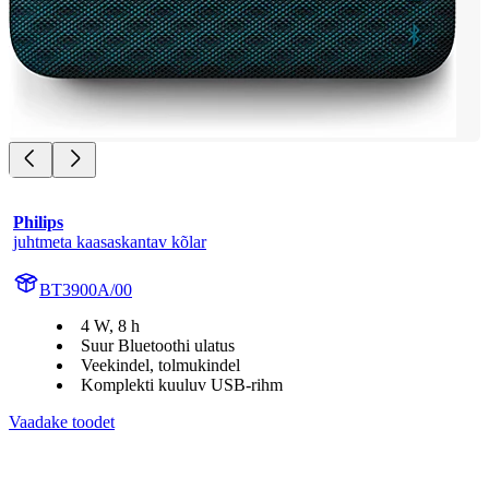
Philips
juhtmeta kaasaskantav kõlar
BT3900A/00
4 W, 8 h
Suur Bluetoothi ulatus
Veekindel, tolmukindel
Komplekti kuuluv USB-rihm
Vaadake toodet