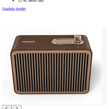
12 W, laetav aku
Vaadake toodet