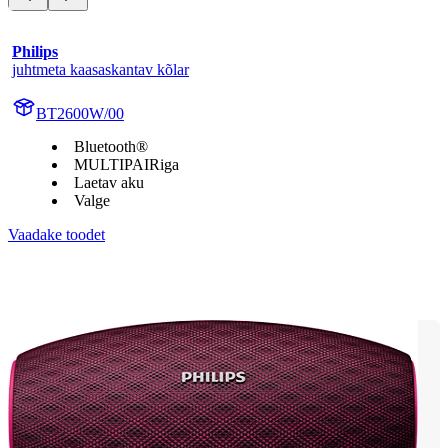
Philips
juhtmeta kaasaskantav kõlar
BT2600W/00
Bluetooth®
MULTIPAIRiga
Laetav aku
Valge
Vaadake toodet