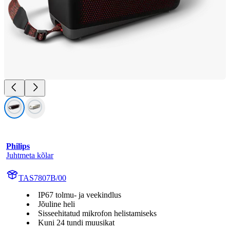
Philips
Juhtmeta kõlar
TAS7807B/00
IP67 tolmu- ja veekindlus
Jõuline heli
Sisseehitatud mikrofon helistamiseks
Kuni 24 tundi muusikat