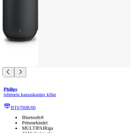
Philips
juhtmeta kaasaskantav kõlar
BT6700B/00
Bluetooth®
Pritsmekindel
MULTIPAIRiga