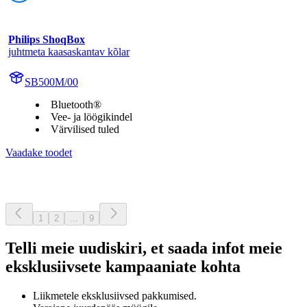
Philips ShoqBox
juhtmeta kaasaskantav kõlar
SB500M/00
Bluetooth®
Vee- ja löögikindel
Värvilised tuled
Vaadake toodet
1
2
...
9
Telli meie uudiskiri, et saada infot meie
eksklusiivsete kampaaniate kohta
Liikmetele eksklusiivsed pakkumised.