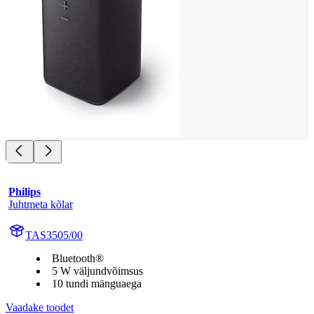
Philips
Juhtmeta kõlar
TAS3505/00
Bluetooth®
5 W väljundvõimsus
10 tundi mänguaega
Vaadake toodet