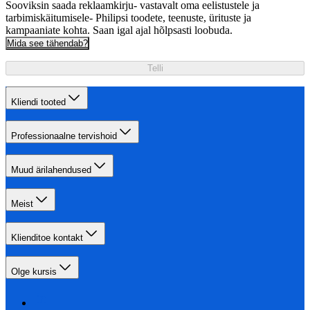
Sooviksin saada reklaamkirju- vastavalt oma eelistustele ja
tarbimiskäitumisele- Philipsi toodete, teenuste, ürituste ja
kampaaniate kohta. Saan igal ajal hõlpsasti loobuda.
Mida see tähendab?
Telli
Kliendi tooted
Professionaalne tervishoid
Muud ärilahendused
Meist
Klienditoe kontakt
Olge kursis