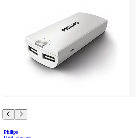
Philips
USB-akupank