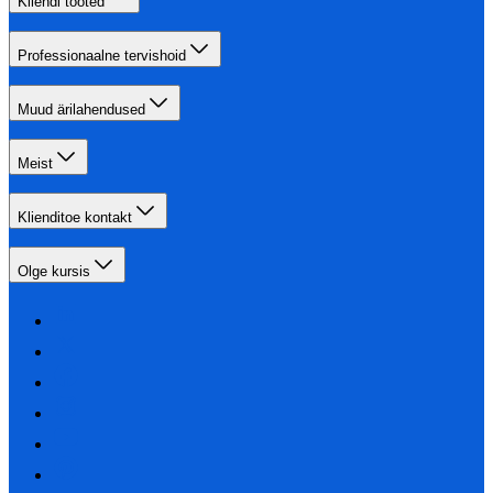
Kliendi tooted
Professionaalne tervishoid
Muud ärilahendused
Meist
Klienditoe kontakt
Olge kursis