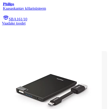
Philips
Kaasaskantav kõlarisüsteem
SBA161/10
Vaadake toodet