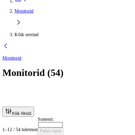
Monitorid
Kõik seeriad
Monitorid
Monitorid
(
54
)
Kõik filtrid
1
Sorteeri:
1–12 / 54 tulemust
Parim vaste