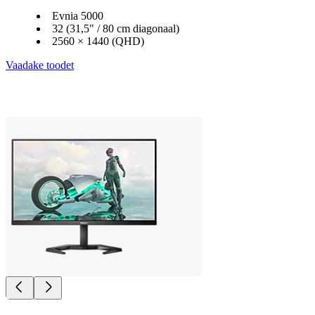
Evnia 5000
32 (31,5" / 80 cm diagonaal)
2560 × 1440 (QHD)
Vaadake toodet