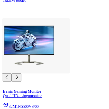
Vaadake toodet
Evnia Gaming Monitor
Quad HD-mängumonitor
32M1N5500VS/00