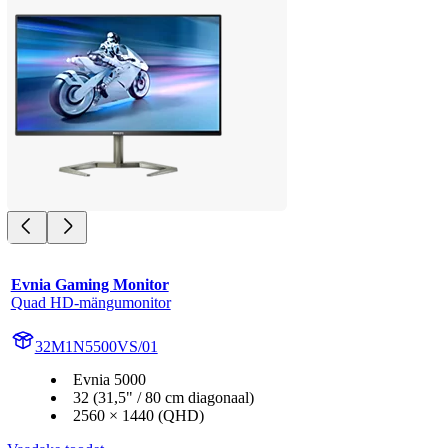
Evnia Gaming Monitor
Quad HD-mängumonitor
32M1N5500VS/01
Evnia 5000
32 (31,5" / 80 cm diagonaal)
2560 × 1440 (QHD)