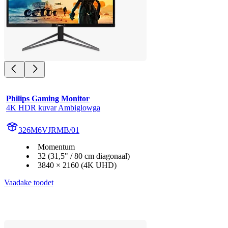
Philips Gaming Monitor
4K HDR kuvar Ambiglowga
326M6VJRMB/01
Momentum
32 (31,5" / 80 cm diagonaal)
3840 × 2160 (4K UHD)
Vaadake toodet