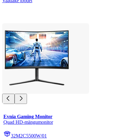
Vaadake toodet
Evnia Gaming Monitor
Quad HD-mängumonitor
32M2C5500W/01