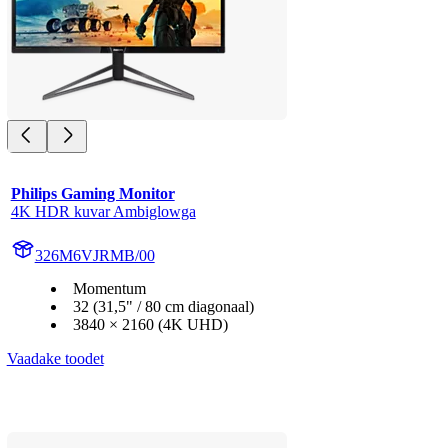
Philips Gaming Monitor
4K HDR kuvar Ambiglowga
326M6VJRMB/00
Momentum
32 (31,5" / 80 cm diagonaal)
3840 × 2160 (4K UHD)
Vaadake toodet