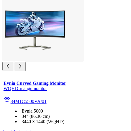
Evnia Curved Gaming Monitor
WQHD-mängumonitor
34M1C5500VA/01
Evnia 5000
34" (86,36 cm)
3440 × 1440 (WQHD)