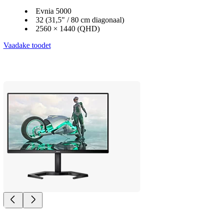
Evnia 5000
32 (31,5" / 80 cm diagonaal)
2560 × 1440 (QHD)
Vaadake toodet