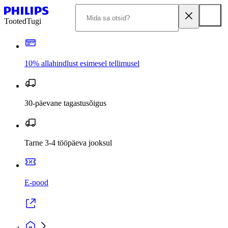
Tooted
Tugi
10% allahindlust esimesel tellimusel
30-päevane tagastusõigus
Tarne 3-4 tööpäeva jooksul
E-pood