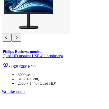
Philips Business monitor
Quad HD monitor USB-C ühendusega
32B2U3601H/00
3000 seeria
31,5" (80 cm)
2560 × 1440 (Quad HD)
Vaadake toodet