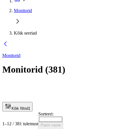
Monitorid
Kõik seeriad
Monitorid
Monitorid
(
381
)
Kõik filtrid
1
Sorteeri:
1–12 / 381 tulemust
Parim vaste