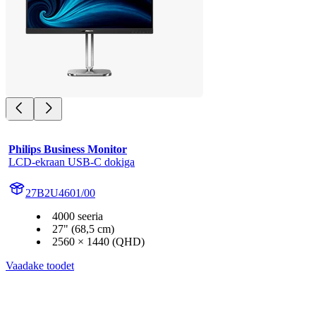
Philips Business Monitor
LCD-ekraan USB-C dokiga
27B2U4601/00
4000 seeria
27" (68,5 cm)
2560 × 1440 (QHD)
Vaadake toodet