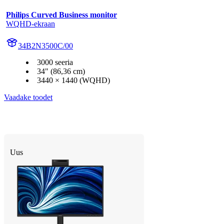
Philips Curved Business monitor
WQHD-ekraan
34B2N3500C/00
3000 seeria
34" (86,36 cm)
3440 × 1440 (WQHD)
Vaadake toodet
Uus