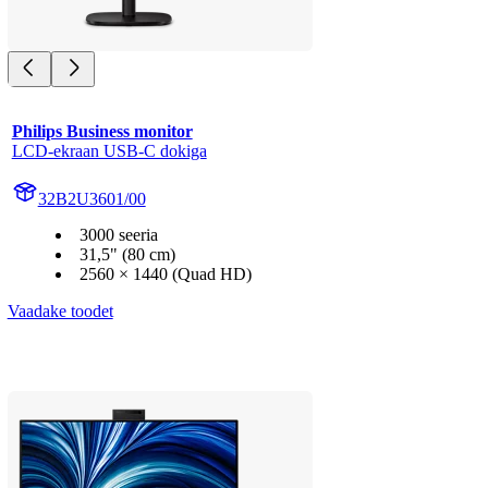
Philips Business monitor
LCD-ekraan USB-C dokiga
32B2U3601/00
3000 seeria
31,5" (80 cm)
2560 × 1440 (Quad HD)
Vaadake toodet