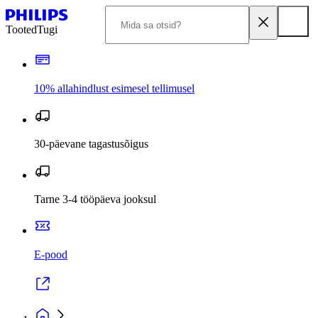
Tooted
Tugi
10% allahindlust esimesel tellimusel
30-päevane tagastusõigus
Tarne 3-4 tööpäeva jooksul
E-pood