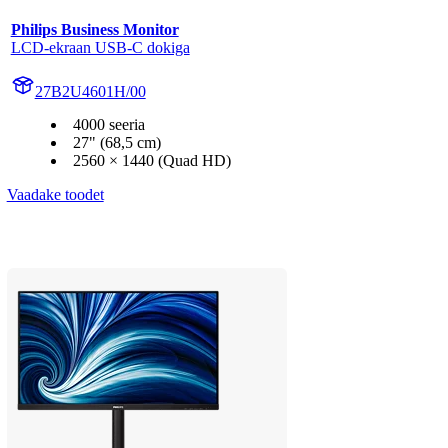
Philips Business Monitor
LCD-ekraan USB-C dokiga
27B2U4601H/00
4000 seeria
27" (68,5 cm)
2560 × 1440 (Quad HD)
Vaadake toodet