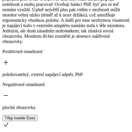
notebook a mohu pracovat! Oceňuji funkci PbP, byť pro ni teď
nemám využití. Úplně největší plus pak vidím v možnosti snížit
monitor velmi nízko (téměř až k noze držáku), což umožňuje
ergonomicky vhodnou polohu. A další pro mne nezbytnou vlastností
je napájecí trafo v externím adaptéru namísto trafa v těle monitoru.
Jediným, ale dosti zásadním nedostatkem, tak zůstává rovná
obrazovka. Monitoru těchto rozměrů je absence zakřivené
obrazovky.
Positiivsed omadused
polohovatelný, externí napájecí adptér, PbP
Negatiivsed omadused
plochá obrazovka
Tõlgi keelde Eesti