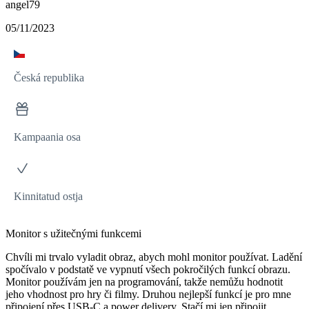
angel79
05/11/2023
Česká republika
Kampaania osa
Kinnitatud ostja
Monitor s užitečnými funkcemi
Chvíli mi trvalo vyladit obraz, abych mohl monitor používat. Ladění
spočívalo v podstatě ve vypnutí všech pokročilých funkcí obrazu.
Monitor používám jen na programování, takže nemůžu hodnotit
jeho vhodnost pro hry či filmy. Druhou nejlepší funkcí je pro mne
připojení přes USB-C a power delivery. Stačí mi jen připojit