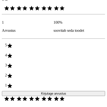
1
100
%
Arvustus
soovitab seda toodet
5
4
3
2
1
Kirjutage arvustus