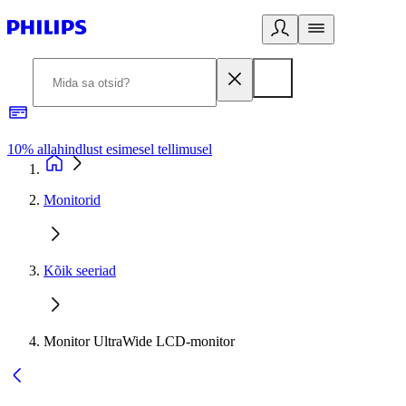
10% allahindlust esimesel tellimusel
3
Monitorid
Kõik seeriad
Monitor UltraWide LCD-monitor