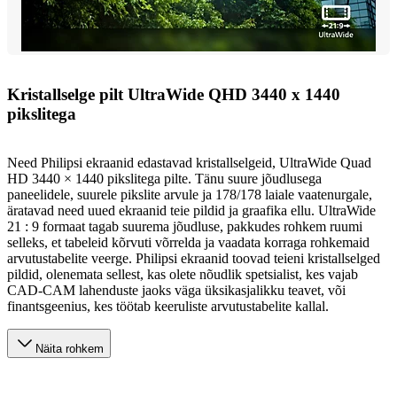
Kristallselge pilt UltraWide QHD 3440 x 1440
pikslitega
Need Philipsi ekraanid edastavad kristallselgeid, UltraWide Quad
HD 3440 × 1440 pikslitega pilte. Tänu suure jõudlusega
paneelidele, suurele pikslite arvule ja 178/178 laiale vaatenurgale,
äratavad need uued ekraanid teie pildid ja graafika ellu. UltraWide
21 : 9 formaat tagab suurema jõudluse, pakkudes rohkem ruumi
selleks, et tabeleid kõrvuti võrrelda ja vaadata korraga rohkemaid
arvutustabelite veerge. Philipsi ekraanid toovad teieni kristallselged
pildid, olenemata sellest, kas olete nõudlik spetsialist, kes vajab
CAD-CAM lahenduste jaoks väga üksikasjalikku teavet, või
finantsgeenius, kes töötab keeruliste arvutustabelite kallal.
Näita rohkem