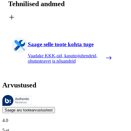
Tehnilised andmed
Saage selle toote kohta tuge
Vaadake KKK-sid, kasutusjuhendeid,
ohutusteavet ja nõuandeid
Arvustused
Neid arvustusi haldab Bazaarvoice ja need vastavad Bazaarvoice’i auten
Kliendi arvamused toodete ja tärnihinnangute kujul on kasulikud kõigile
Saage aru tootearvustustest
4.0
5-st