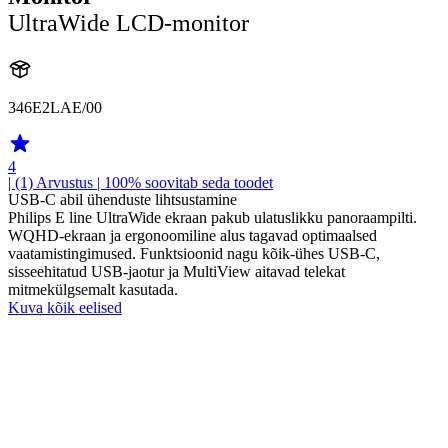
UltraWide LCD-monitor
346E2LAE/00
4
| (1)
Arvustus
| 100% soovitab seda toodet
USB-C abil ühenduste lihtsustamine
Philips E line UltraWide ekraan pakub ulatuslikku panoraampilti.
WQHD-ekraan ja ergonoomiline alus tagavad optimaalsed
vaatamistingimused. Funktsioonid nagu kõik-ühes USB-C,
sisseehitatud USB-jaotur ja MultiView aitavad telekat
mitmekülgsemalt kasutada.
Kuva kõik eelised