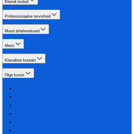
Kliendi tooted
Professionaalne tervishoid
Muud ärilahendused
Meist
Klienditoe kontakt
Olge kursis