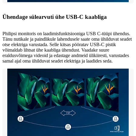
Ühendage sülearvuti ühe USB-C kaabliga
Philipsi monitoris on laadimisfunktsiooniga USB C-tüüpi ühendus.
Tänu nutikale ja paindlikule lahendusele saate oma ühilduvat seadet
otse elektriga varustada. Selle kitsas pööratav USB-C pistik
võimaldab lihtsat ühe kaabliga ühendust. Vaadake suure
eraldusvõimega videoid ja edastage andmeid ülikiiresti, varustades
samal ajal oma ühilduvat seadet elektriga ja laadides seda.