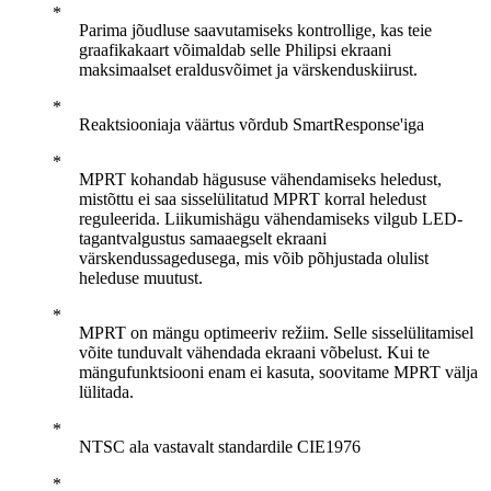
Parima jõudluse saavutamiseks kontrollige, kas teie
graafikakaart võimaldab selle Philipsi ekraani
maksimaalset eraldusvõimet ja värskenduskiirust.
Reaktsiooniaja väärtus võrdub SmartResponse'iga
MPRT kohandab hägususe vähendamiseks heledust,
mistõttu ei saa sisselülitatud MPRT korral heledust
reguleerida. Liikumishägu vähendamiseks vilgub LED-
tagantvalgustus samaaegselt ekraani
värskendussagedusega, mis võib põhjustada olulist
heleduse muutust.
MPRT on mängu optimeeriv režiim. Selle sisselülitamisel
võite tunduvalt vähendada ekraani võbelust. Kui te
mängufunktsiooni enam ei kasuta, soovitame MPRT välja
lülitada.
NTSC ala vastavalt standardile CIE1976