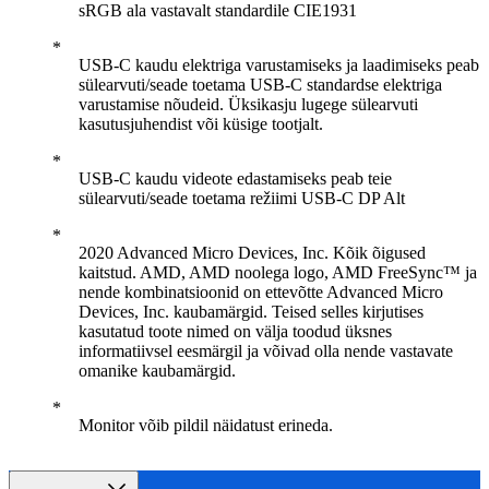
sRGB ala vastavalt standardile CIE1931
USB-C kaudu elektriga varustamiseks ja laadimiseks peab
sülearvuti/seade toetama USB-C standardse elektriga
varustamise nõudeid. Üksikasju lugege sülearvuti
kasutusjuhendist või küsige tootjalt.
USB-C kaudu videote edastamiseks peab teie
sülearvuti/seade toetama režiimi USB-C DP Alt
2020 Advanced Micro Devices, Inc. Kõik õigused
kaitstud. AMD, AMD noolega logo, AMD FreeSync™ ja
nende kombinatsioonid on ettevõtte Advanced Micro
Devices, Inc. kaubamärgid. Teised selles kirjutises
kasutatud toote nimed on välja toodud üksnes
informatiivsel eesmärgil ja võivad olla nende vastavate
omanike kaubamärgid.
Monitor võib pildil näidatust erineda.