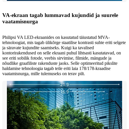
VA-ekraan tagab lummavad kujundid ja suurele
vaatamisnurga
Philipsi VA LED-ekraanides on kasutatud täiustatud MVA-
tehnoloogiat, mis tagab ülikõrge staatilise kontrasti suhte eriti selgete
ja säravate kujundite saamiseks. Kuigi ka tavalised
kontorirakendused on selle ekraani puhul lihtsasti kasutatavad, on
see eriti sobilik fotode, veebis sirvimise, filmide, mängude ja
nõudlike graafiliste rakenduste jaoks. Selle optimeeritud pikslite
haldamise tehnoloogia tagab teile eriti laia 178/178-kraadise
vaatamisnurga, mille tulemuseks on terav pilt.