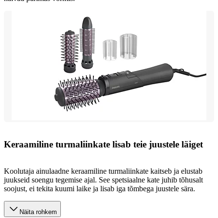
Keraamiline turmaliinkate lisab teie juustele läiget
Koolutaja ainulaadne keraamiline turmaliinkate kaitseb ja elustab
juukseid soengu tegemise ajal. See spetsiaalne kate juhib tõhusalt
soojust, ei tekita kuumi laike ja lisab iga tõmbega juustele sära.
Näita rohkem