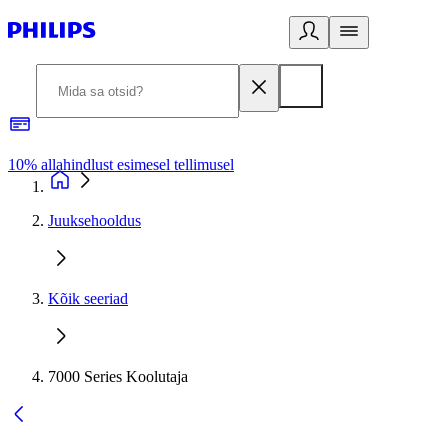
10% allahindlust esimesel tellimusel
3
Juuksehooldus
Kõik seeriad
7000 Series Koolutaja