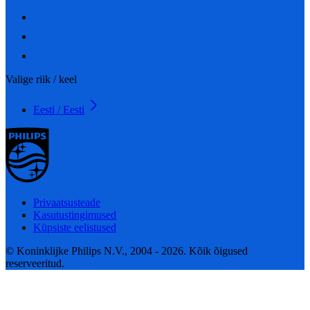
Valige riik / keel
Eesti / Eesti
Privaatsusteade
Kasutustingimused
Küpsiste eelistused
© Koninklijke Philips N.V., 2004 - 2026. Kõik õigused
reserveeritud.