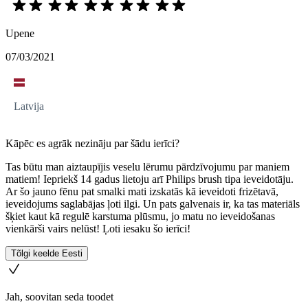
Upene
07/03/2021
Latvija
Kāpēc es agrāk nezināju par šādu ierīci?
Tas būtu man aiztaupījis veselu lērumu pārdzīvojumu par maniem
matiem! Iepriekš 14 gadus lietoju arī Philips brush tipa ieveidotāju.
Ar šo jauno fēnu pat smalki mati izskatās kā ieveidoti frizētavā,
ieveidojums saglabājas ļoti ilgi. Un pats galvenais ir, ka tas materiāls
šķiet kaut kā regulē karstuma plūsmu, jo matu no ieveidošanas
vienkārši vairs nelūst! Ļoti iesaku šo ierīci!
Tõlgi keelde Eesti
Jah, soovitan seda toodet