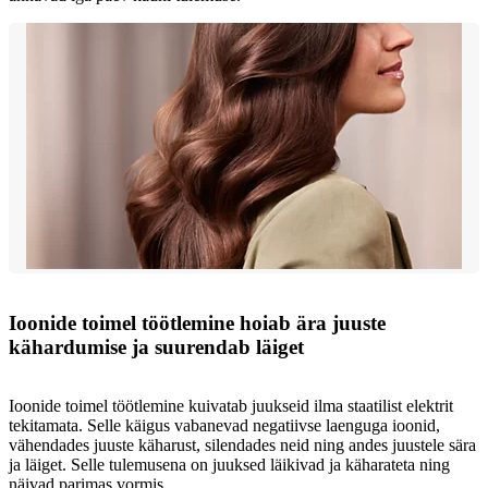
Ioonide toimel töötlemine hoiab ära juuste
kähardumise ja suurendab läiget
Ioonide toimel töötlemine kuivatab juukseid ilma staatilist elektrit
tekitamata. Selle käigus vabanevad negatiivse laenguga ioonid,
vähendades juuste käharust, silendades neid ning andes juustele sära
ja läiget. Selle tulemusena on juuksed läikivad ja käharateta ning
näivad parimas vormis.