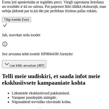
Esmu ļoti apmierināta ar iegādāto preci. Viegli saprotama lietošana
un rezultāts ir kā no salona. Pat paņemot līdzi tālākā ekskursijā, man
nebija jādomā par to,kā tikt pie perfektas frizūras pašas rokām.
Tõlgi keelde Eesti
Jah, soovitan seda toodet
See arvustus tehti tootele HP8664/00 Airstyler
Loe kõiki arvustusi (497)
Telli meie uudiskiri, et saada infot meie
eksklusiivsete kampaaniate kohta
Liikmetele eksklusiivsed pakkumised.
Varajane juurdepääs müügile.
Näpunäiteid tervislike eluviiside kohta.