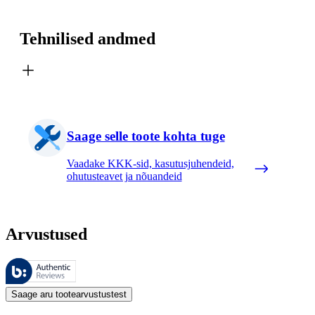
Tehnilised andmed
Saage selle toote kohta tuge
Vaadake KKK-sid, kasutusjuhendeid,
ohutusteavet ja nõuandeid
Arvustused
Neid arvustusi haldab Bazaarvoice ja need vastavad Bazaarvoice’i auten
Kliendi arvamused toodete ja tärnihinnangute kujul on kasulikud kõigile
Saage aru tootearvustustest