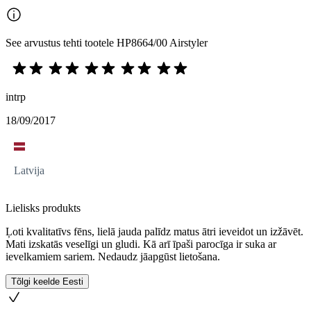
See arvustus tehti tootele HP8664/00 Airstyler
intrp
18/09/2017
Latvija
Lielisks produkts
Ļoti kvalitatīvs fēns, lielā jauda palīdz matus ātri ieveidot un izžāvēt.
Mati izskatās veselīgi un gludi. Kā arī īpaši parocīga ir suka ar
ievelkamiem sariem. Nedaudz jāapgūst lietošana.
Tõlgi keelde Eesti