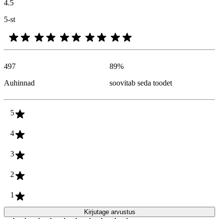
4.5
5-st
497
89
%
Auhinnad
soovitab seda toodet
5
4
3
2
1
Kirjutage arvustus