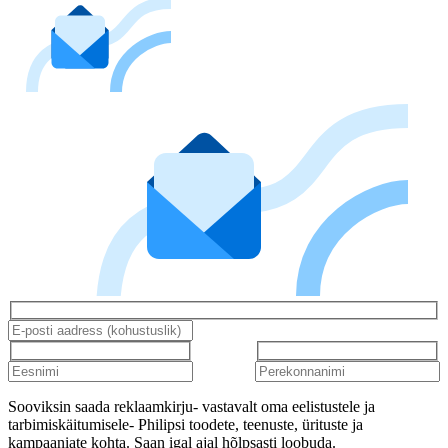
Sooviksin saada reklaamkirju- vastavalt oma eelistustele ja
tarbimiskäitumisele- Philipsi toodete, teenuste, ürituste ja
kampaaniate kohta. Saan igal ajal hõlpsasti loobuda.