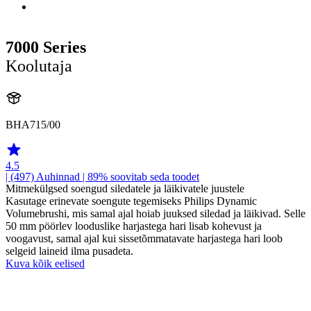
7000 Series
Koolutaja
BHA715/00
4.5
| (497)
Auhinnad
| 89% soovitab seda toodet
Mitmekülgsed soengud siledatele ja läikivatele juustele
Kasutage erinevate soengute tegemiseks Philips Dynamic
Volumebrushi, mis samal ajal hoiab juuksed siledad ja läikivad. Selle
50 mm pöörlev looduslike harjastega hari lisab kohevust ja
voogavust, samal ajal kui sissetõmmatavate harjastega hari loob
selgeid laineid ilma pusadeta.
Kuva kõik eelised