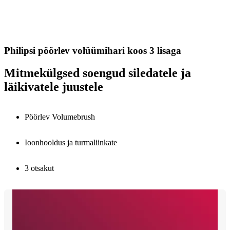
Philipsi pöörlev volüümihari koos 3 lisaga
Mitmekülgsed soengud siledatele ja
läikivatele juustele
Pöörlev Volumebrush
Ioonhooldus ja turmaliinkate
3 otsakut