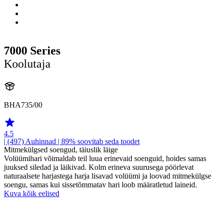
7000 Series
Koolutaja
BHA735/00
4.5
| (497)
Auhinnad
| 89% soovitab seda toodet
Mitmekülgsed soengud, täiuslik läige
Volüümihari võimaldab teil luua erinevaid soenguid, hoides samas
juuksed siledad ja läikivad. Kolm erineva suurusega pöörlevat
naturaalsete harjastega harja lisavad volüümi ja loovad mitmekülgse
soengu, samas kui sissetõmmatav hari loob määratletud laineid.
Kuva kõik eelised