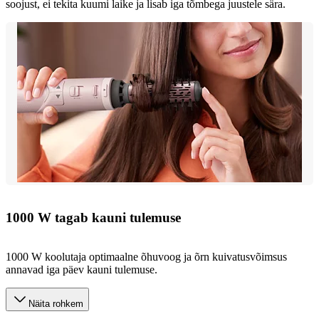
soojust, ei tekita kuumi laike ja lisab iga tõmbega juustele sära.
1000 W tagab kauni tulemuse
1000 W koolutaja optimaalne õhuvoog ja õrn kuivatusvõimsus
annavad iga päev kauni tulemuse.
Näita rohkem