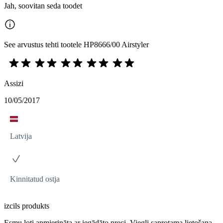
Jah, soovitan seda toodet
See arvustus tehti tootele HP8666/00 Airstyler
Assizi
10/05/2017
Latvija
Kinnitatud ostja
izcils produkts
Esmu ļoti apmierināta ar iegādāto preci. Viegli saprotama lietošana