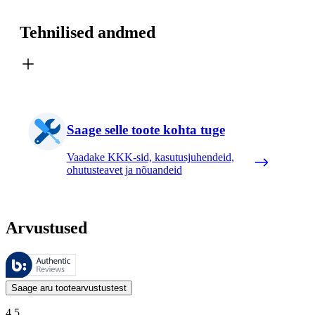
Tehnilised andmed
Saage selle toote kohta tuge
Vaadake KKK-sid, kasutusjuhendeid,
ohutusteavet ja nõuandeid
Arvustused
Neid arvustusi haldab Bazaarvoice ja need vastavad Bazaarvoice’i auten
Kliendi arvamused toodete ja tärnihinnangute kujul on kasulikud kõigile
Saage aru tootearvustustest
4.5