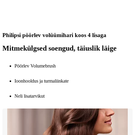
Philipsi pöörlev volüümihari koos 4 lisaga
Mitmekülgsed soengud, täiuslik läige
Pöörlev Volumebrush
Ioonhooldus ja turmaliinkate
Neli lisatarvikut