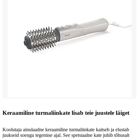
Keraamiline turmaliinkate lisab teie juustele läiget
Koolutaja ainulaadne keraamiline turmaliinkate kaitseb ja elustab
juukseid soengu tegemise ajal. See spetsiaalne kate juhib tõhusalt