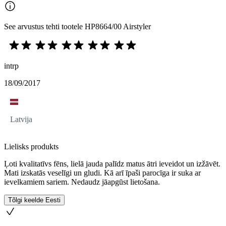
See arvustus tehti tootele HP8664/00 Airstyler
intrp
18/09/2017
Latvija
Lielisks produkts
Ļoti kvalitatīvs fēns, lielā jauda palīdz matus ātri ieveidot un izžāvēt.
Mati izskatās veselīgi un gludi. Kā arī īpaši parocīga ir suka ar
ievelkamiem sariem. Nedaudz jāapgūst lietošana.
Tõlgi keelde Eesti