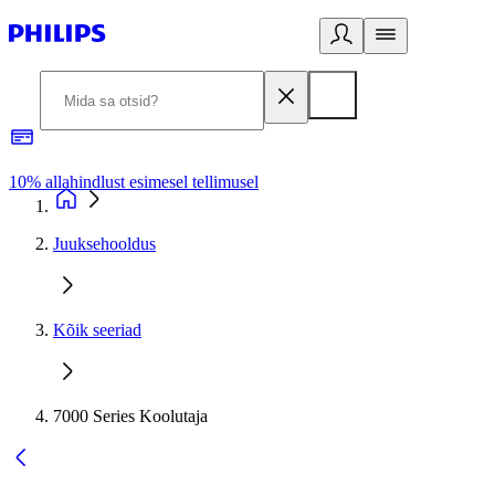
10% allahindlust esimesel tellimusel
3
Juuksehooldus
Kõik seeriad
7000 Series Koolutaja