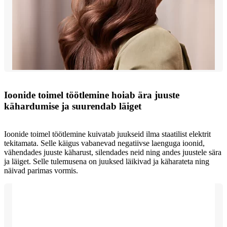
Ioonide toimel töötlemine hoiab ära juuste
kähardumise ja suurendab läiget
Ioonide toimel töötlemine kuivatab juukseid ilma staatilist elektrit
tekitamata. Selle käigus vabanevad negatiivse laenguga ioonid,
vähendades juuste käharust, silendades neid ning andes juustele sära
ja läiget. Selle tulemusena on juuksed läikivad ja käharateta ning
näivad parimas vormis.