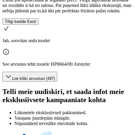
un rezultāts ir kā no salona. Pat paņemot līdzi tālākā ekskursijā, man
nebija jādomā par to,kā tikt pie perfektas frizūras pašas rokām.
Tõlgi keelde Eesti
Jah, soovitan seda toodet
See arvustus tehti tootele HP8664/00 Airstyler
Loe kõiki arvustusi (497)
Telli meie uudiskiri, et saada infot meie
eksklusiivsete kampaaniate kohta
Liikmetele eksklusiivsed pakkumised.
Varajane juurdepääs müügile.
Näpunäiteid tervislike eluviiside kohta.