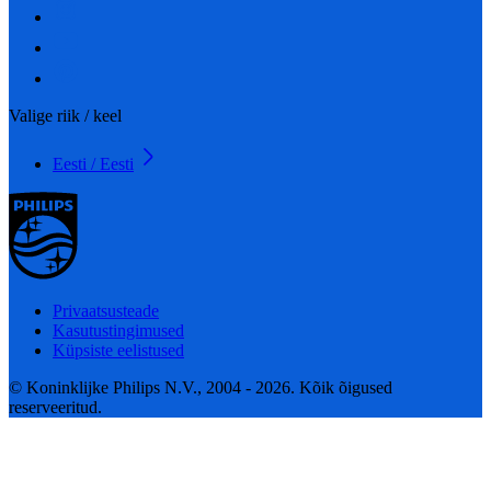
Valige riik / keel
Eesti / Eesti
Privaatsusteade
Kasutustingimused
Küpsiste eelistused
© Koninklijke Philips N.V., 2004 - 2026. Kõik õigused
reserveeritud.