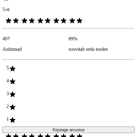
5-st
497
89
%
Auhinnad
soovitab seda toodet
5
4
3
2
1
Kirjutage arvustus