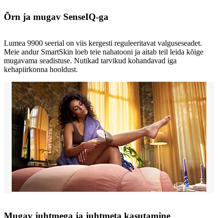
Õrn ja mugav SenseIQ-ga
Lumea 9900 seerial on viis kergesti reguleeritavat valguseseadet.
Meie andur SmartSkin loeb teie nahatooni ja aitab teil leida kõige
mugavama seadistuse. Nutikad tarvikud kohandavad iga
kehapiirkonna hooldust.
Mugav juhtmega ja juhtmeta kasutamine