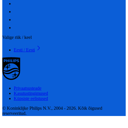
Valige riik / keel
Eesti / Eesti
Privaatsusteade
Kasutustingimused
Küpsiste eelistused
© Koninklijke Philips N.V., 2004 - 2026. Kõik õigused
reserveeritud.