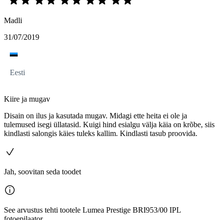
Madli
31/07/2019
Eesti
Kiire ja mugav
Disain on ilus ja kasutada mugav. Midagi ette heita ei ole ja
tulemused isegi üllatasid. Kuigi hind esialgu välja käia on krõbe, siis
kindlasti salongis käies tuleks kallim. Kindlasti tasub proovida.
Jah, soovitan seda toodet
See arvustus tehti tootele Lumea Prestige BRI953/00 IPL
fotoepilaator