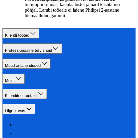
bikiinipiirkonnas, kaenlaalustel ja näol kasutamise
põhjal. Lambi tööeale ei laiene Philipsi 2-aastane
ülemaailmne garantii.
Kliendi tooted
Professionaalne tervishoid
Muud ärilahendused
Meist
Klienditoe kontakt
Olge kursis