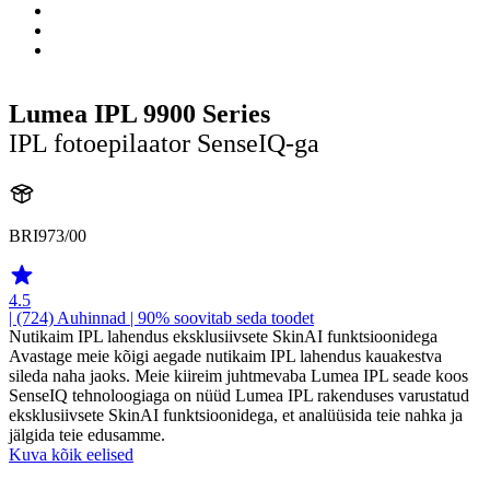
Lumea IPL 9900 Series
IPL fotoepilaator SenseIQ-ga
BRI973/00
4.5
| (724)
Auhinnad
| 90% soovitab seda toodet
Nutikaim IPL lahendus eksklusiivsete SkinAI funktsioonidega
Avastage meie kõigi aegade nutikaim IPL lahendus kauakestva
sileda naha jaoks. Meie kiireim juhtmevaba Lumea IPL seade koos
SenseIQ tehnoloogiaga on nüüd Lumea IPL rakenduses varustatud
eksklusiivsete SkinAI funktsioonidega, et analüüsida teie nahka ja
jälgida teie edusamme.
Kuva kõik eelised