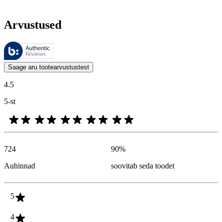
Arvustused
Neid arvustusi haldab Bazaarvoice ja need vastavad Bazaarvoice’i auten
Kliendi arvamused toodete ja tärnihinnangute kujul on kasulikud kõigile
Saage aru tootearvustustest
4.5
5-st
724
90
%
Auhinnad
soovitab seda toodet
5
4