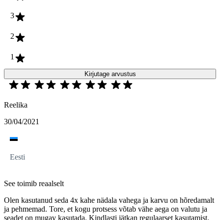
3
2
1
Kirjutage arvustus
Reelika
30/04/2021
Eesti
See toimib reaalselt
Olen kasutanud seda 4x kahe nädala vahega ja karvu on hõredamalt
ja pehmemad. Tore, et kogu protsess võtab vähe aega on valutu ja
seadet on mugav kasutada. Kindlasti jätkan regulaarset kasutamist,