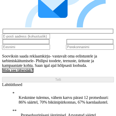
Sooviksin saada reklaamkirju- vastavalt oma eelistustele ja
tarbimiskäitumisele- Philipsi toodete, teenuste, ürituste ja
kampaaniate kohta. Saan igal ajal hõlpsasti loobuda.
Mida see tähendab?
Telli
Lahtiütlused
Keskmine tulemus, vähem karvu pärast 12 protseduuri:
86% säärtel, 70% bikiinipiirkonnas, 67% kaenlaalustel.
Protseduuriplaani järgimisel. Arvutatud säärtel,