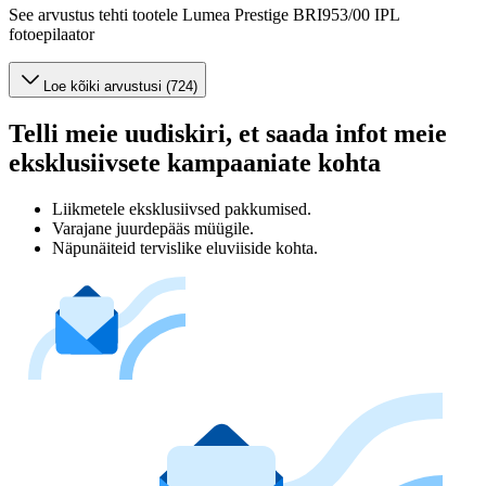
See arvustus tehti tootele Lumea Prestige BRI953/00 IPL
fotoepilaator
Loe kõiki arvustusi (724)
Telli meie uudiskiri, et saada infot meie
eksklusiivsete kampaaniate kohta
Liikmetele eksklusiivsed pakkumised.
Varajane juurdepääs müügile.
Näpunäiteid tervislike eluviiside kohta.