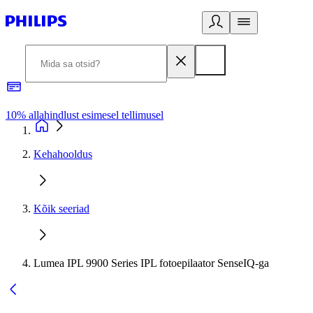
10% allahindlust esimesel tellimusel
3
Kehahooldus
Kõik seeriad
Lumea IPL 9900 Series IPL fotoepilaator SenseIQ-ga