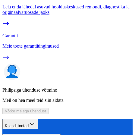
Leia enda lähedal asuvad hoolduskeskused remondi, diagnostika ja
originaalvaruosade jaoks
Garantii
Meie toote garantiitingimused
Philipsiga ühenduse võtmine
Meil on hea meel teid siin aidata
Võtke meiega ühendust
Kliendi tooted