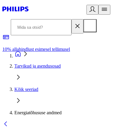
10% allahindlust esimesel tellimusel
3
Tarvikud ja asendusosad
Kõik seeriad
Energiatõhususe andmed