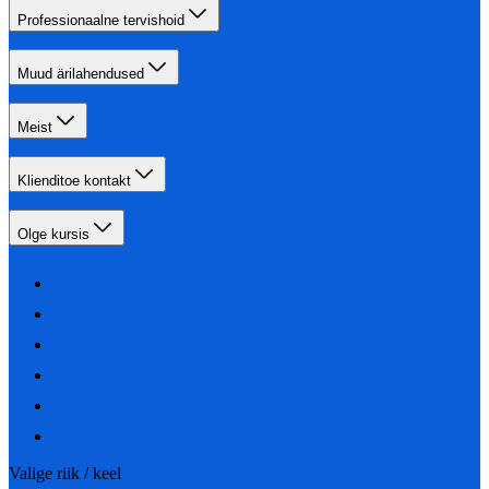
Professionaalne tervishoid
Muud ärilahendused
Meist
Klienditoe kontakt
Olge kursis
Valige riik / keel