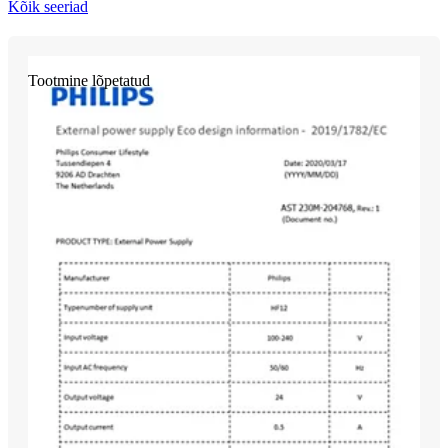
Kõik seeriad
Tootmine lõpetatud