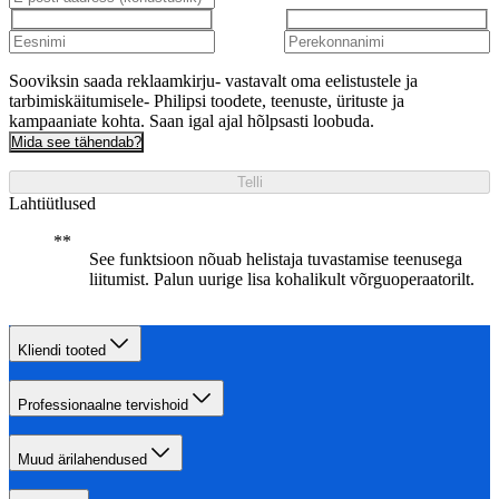
Sooviksin saada reklaamkirju- vastavalt oma eelistustele ja
tarbimiskäitumisele- Philipsi toodete, teenuste, ürituste ja
kampaaniate kohta. Saan igal ajal hõlpsasti loobuda.
Mida see tähendab?
Telli
Lahtiütlused
See funktsioon nõuab helistaja tuvastamise teenusega
liitumist. Palun uurige lisa kohalikult võrguoperaatorilt.
Kliendi tooted
Professionaalne tervishoid
Muud ärilahendused