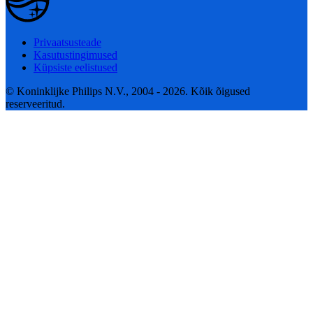
Privaatsusteade
Kasutustingimused
Küpsiste eelistused
© Koninklijke Philips N.V., 2004 - 2026. Kõik õigused
reserveeritud.