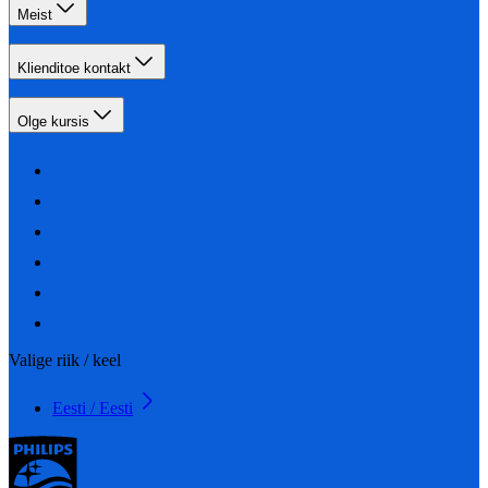
Meist
Klienditoe kontakt
Olge kursis
Valige riik / keel
Eesti / Eesti