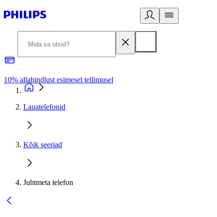
10% allahindlust esimesel tellimusel
3
Lauatelefonid
Kõik seeriad
Juhtmeta telefon