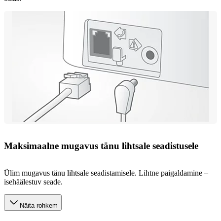
Maksimaalne mugavus tänu lihtsale seadistusele
Ülim mugavus tänu lihtsale seadistamisele. Lihtne paigaldamine –
isehäälestuv seade.
Näita rohkem