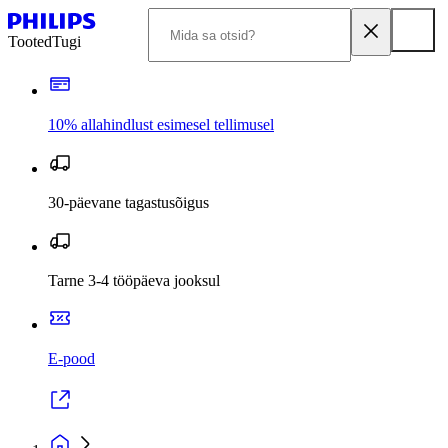
Tooted
Tugi
10% allahindlust esimesel tellimusel
30-päevane tagastusõigus
Tarne 3-4 tööpäeva jooksul
E-pood