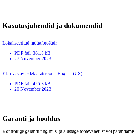
Kasutusjuhendid ja dokumendid
Lokaliseeritud müügibrošüür
PDF
fail
, 361.8 kB
27 November 2023
EL-i vastavusdeklaratsioon - English (US)
PDF
fail
, 425.3 kB
20 November 2023
Garanti ja hooldus
Kontrollige garantii tingimusi ja alustage tootevahetust või parandamis