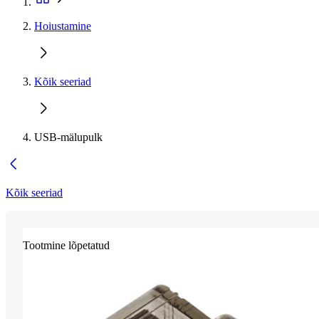
Hoiustamine
Kõik seeriad
USB-mälupulk
Kõik seeriad
Tootmine lõpetatud