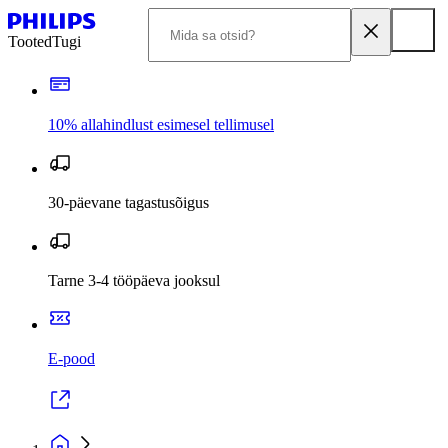
Tooted
Tugi
10% allahindlust esimesel tellimusel
30-päevane tagastusõigus
Tarne 3-4 tööpäeva jooksul
E-pood