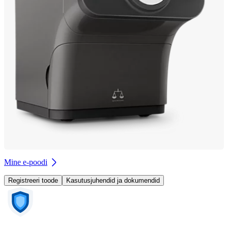
Mine e-poodi
Registreeri toode
Kasutusjuhendid ja dokumendid