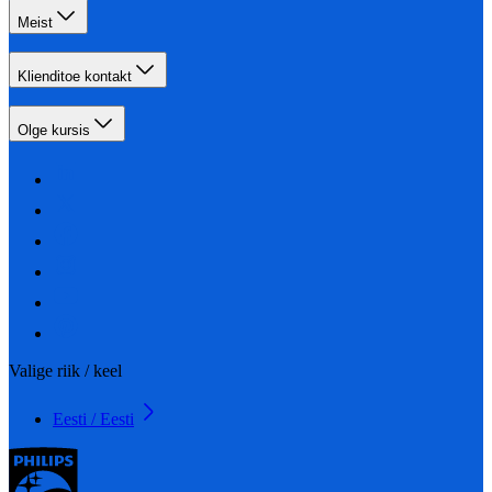
Meist
Klienditoe kontakt
Olge kursis
Valige riik / keel
Eesti / Eesti