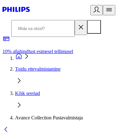
10% allahindlust esimesel tellimusel
3
Toidu ettevalmistamine
Kõik seeriad
Avance Collection Pastavalmistaja