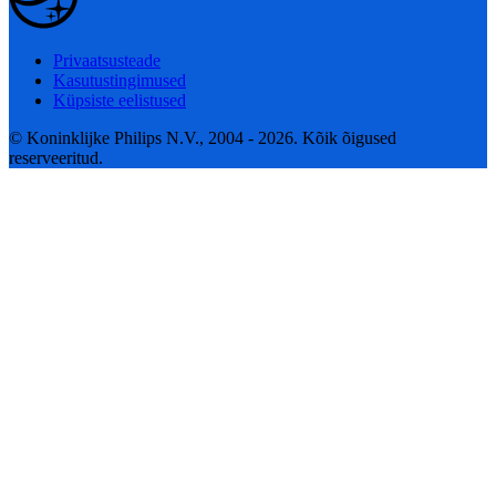
Privaatsusteade
Kasutustingimused
Küpsiste eelistused
© Koninklijke Philips N.V., 2004 - 2026. Kõik õigused
reserveeritud.