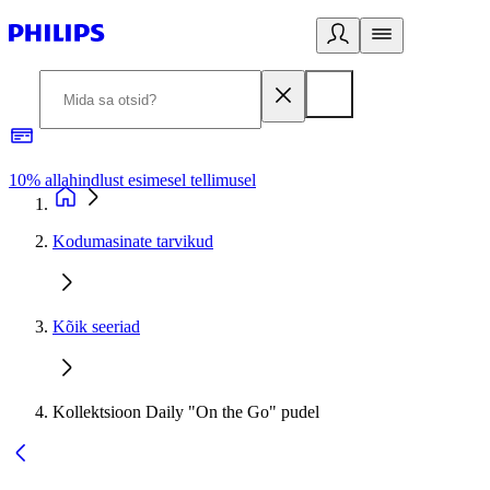
10% allahindlust esimesel tellimusel
3
Kodumasinate tarvikud
Kõik seeriad
Kollektsioon Daily "On the Go" pudel