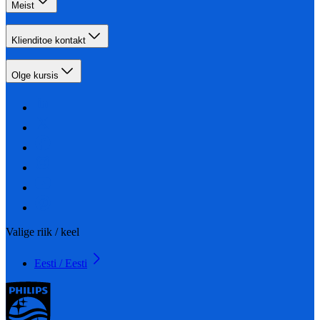
Meist
Klienditoe kontakt
Olge kursis
Valige riik / keel
Eesti / Eesti