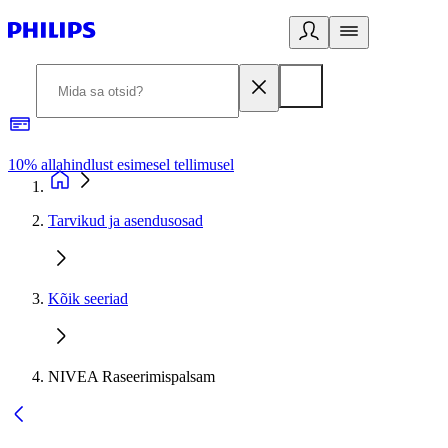
10% allahindlust esimesel tellimusel
3
Tarvikud ja asendusosad
Kõik seeriad
NIVEA Raseerimispalsam