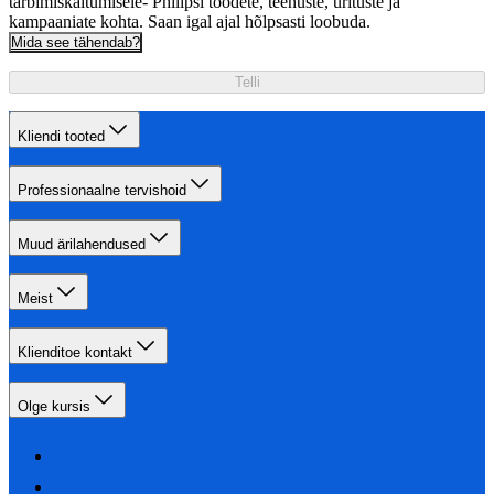
tarbimiskäitumisele- Philipsi toodete, teenuste, ürituste ja
kampaaniate kohta. Saan igal ajal hõlpsasti loobuda.
Mida see tähendab?
Telli
Kliendi tooted
Professionaalne tervishoid
Muud ärilahendused
Meist
Klienditoe kontakt
Olge kursis