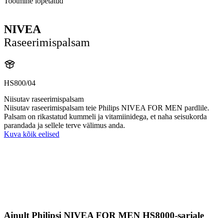
Tootmine lõpetatud
NIVEA
Raseerimispalsam
HS800/04
Niisutav raseerimispalsam
Niisutav raseerimispalsam teie Philips NIVEA FOR MEN pardlile.
Palsam on rikastatud kummeli ja vitamiinidega, et naha seisukorda
parandada ja sellele terve välimus anda.
Kuva kõik eelised
Ainult Philipsi NIVEA FOR MEN HS8000-sarjale