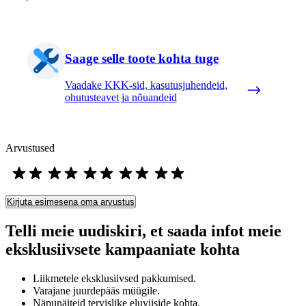
Saage selle toote kohta tuge
Vaadake KKK-sid, kasutusjuhendeid,
ohutusteavet ja nõuandeid
Arvustused
Kirjuta esimesena oma arvustus
Telli meie uudiskiri, et saada infot meie
eksklusiivsete kampaaniate kohta
Liikmetele eksklusiivsed pakkumised.
Varajane juurdepääs müügile.
Näpunäiteid tervislike eluviiside kohta.