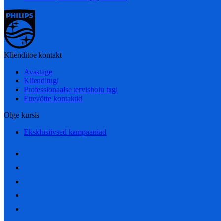
Klienditoe kontakt
Avastage
Klienditugi
Professionaalse tervishoiu tugi
Ettevõtte kontaktid
Olge kursis
Eksklusiivsed kampaaniad