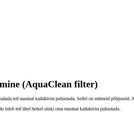
amine (AquaClean filter)
paluda teil masinat katlakivist puhastada. Sellel on mitmeid põhjuseid. 
is tuleb teil ühel hetkel siiski oma masinat katlakivist puhastada.