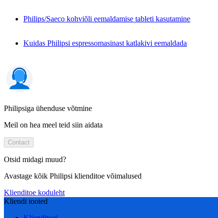
Philips/Saeco kohviõli eemaldamise tableti kasutamine
Kuidas Philipsi espressomasinast katlakivi eemaldada
Philipsiga ühenduse võtmine
Meil on hea meel teid siin aidata
Contact
Otsid midagi muud?
Avastage kõik Philipsi klienditoe võimalused
Klienditoe koduleht
Kliendi tooted
Klienditugi