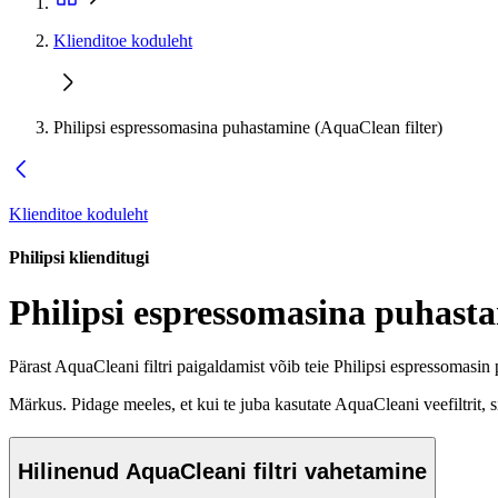
Klienditoe koduleht
Philipsi espressomasina puhastamine (AquaClean filter)
Klienditoe koduleht
Philipsi klienditugi
Philipsi espressomasina puhast
Pärast AquaCleani filtri paigaldamist võib teie Philipsi espressomasin 
Märkus. Pidage meeles, et kui te juba kasutate AquaCleani veefiltrit, si
Hilinenud AquaCleani filtri vahetamine