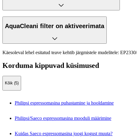
AquaCleani filter on aktiveerimata
Käesoleval lehel esitatud teave kehtib järgmistele mudelitele:
EP2330
Korduma kippuvad küsimused
Kõik (5)
Philipsi espressomasina puhastamine ja hooldamine
Philipsi/Saeco espressomasina mooduli määrimine
Kuidas Saeco espressomasina joogi kogust muuta?