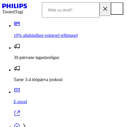
Tooted
Tugi
10% allahindlust esimesel tellimusel
30-päevane tagastusõigus
Tarne 3-4 tööpäeva jooksul
E-pood