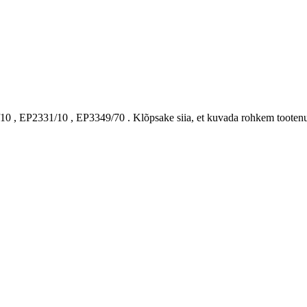
/10
,
EP2331/10
,
EP3349/70
.
Klõpsake siia, et kuvada rohkem tooten