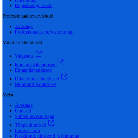
Registreerige toode
Professionaalne tervishoid
Avastage
Professionaalse tervishoiu tugi
Muud ärilahendused
Valgustus
Kuulamislahendused
Ekraanilahendused
Dikteerimislahendused
Monitorid Kontorisse
Meist
Avastage
Uudised
Suhted investoritega
Tööpakkumised
Innovatsioon
Keskkond, ühiskond ja juhtimine