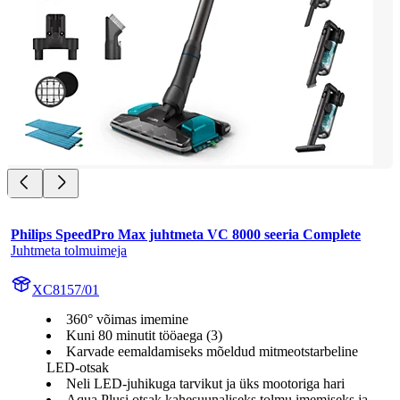
Philips SpeedPro Max juhtmeta VC 8000 seeria Complete
Juhtmeta tolmuimeja
XC8157/01
360° võimas imemine
Kuni 80 minutit tööaega (3)
Karvade eemaldamiseks mõeldud mitmeotstarbeline
LED-otsak
Neli LED-juhikuga tarvikut ja üks mootoriga hari
Aqua Plusi otsak kahesuunaliseks tolmu imemiseks ja