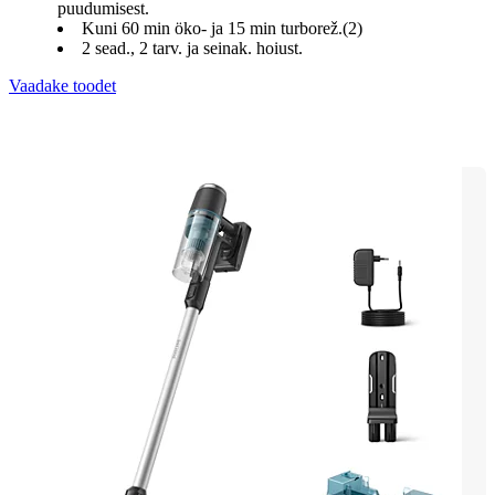
puudumisest.
Kuni 60 min öko- ja 15 min turborež.(2)
2 sead., 2 tarv. ja seinak. hoiust.
Vaadake toodet