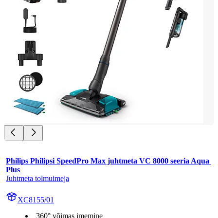
Philips Philipsi SpeedPro Max juhtmeta VC 8000 seeria Aqua 
Plus
Juhtmeta tolmuimeja
XC8155/01
360° võimas imemine