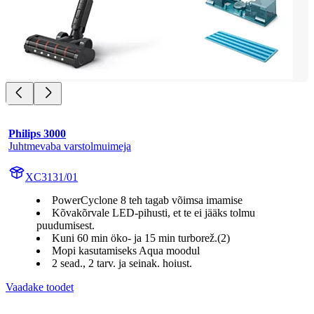
Philips 3000
Juhtmevaba varstolmuimeja
XC3131/01
PowerCyclone 8 teh tagab võimsa imamise
Kõvakõrvale LED-pihusti, et te ei jääks tolmu
puudumisest.
Kuni 60 min öko- ja 15 min turborež.(2)
Mopi kasutamiseks Aqua moodul
2 sead., 2 tarv. ja seinak. hoiust.
Vaadake toodet