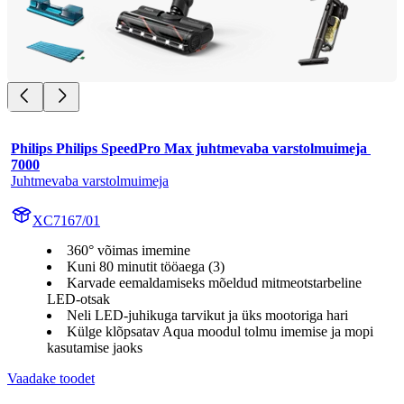
Philips Philips SpeedPro Max juhtmevaba varstolmuimeja 
7000
Juhtmevaba varstolmuimeja
XC7167/01
360° võimas imemine
Kuni 80 minutit tööaega (3)
Karvade eemaldamiseks mõeldud mitmeotstarbeline
LED-otsak
Neli LED-juhikuga tarvikut ja üks mootoriga hari
Külge klõpsatav Aqua moodul tolmu imemise ja mopi
kasutamise jaoks
Vaadake toodet