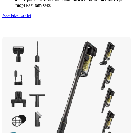
mopi kasutamiseks
Vaadake toodet