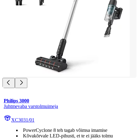
Philips 3000
Juhtmevaba varstolmuimeja
XC3031/01
PowerCyclone 8 teh tagab võimsa imamise
Kõvakõrvale LED-pihusti, et te ei jääks tolmu