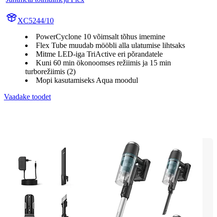
XC5244/10
PowerCyclone 10 võimsalt tõhus imemine
Flex Tube muudab mööbli alla ulatumise lihtsaks
Mitme LED-iga TriActive eri põrandatele
Kuni 60 min ökonoomses režiimis ja 15 min
turborežiimis (2)
Mopi kasutamiseks Aqua moodul
Vaadake toodet