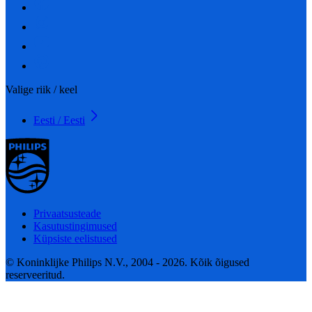
Valige riik / keel
Eesti / Eesti
Privaatsusteade
Kasutustingimused
Küpsiste eelistused
© Koninklijke Philips N.V., 2004 - 2026. Kõik õigused
reserveeritud.