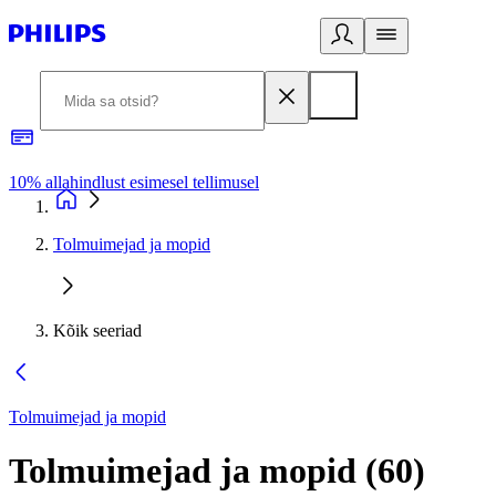
10% allahindlust esimesel tellimusel
3
Tolmuimejad ja mopid
Kõik seeriad
Tolmuimejad ja mopid
Tolmuimejad ja mopid
(
60
)