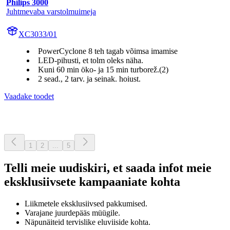
Philips 3000
Juhtmevaba varstolmuimeja
XC3033/01
PowerCyclone 8 teh tagab võimsa imamise
LED-pihusti, et tolm oleks näha.
Kuni 60 min öko- ja 15 min turborež.(2)
2 sead., 2 tarv. ja seinak. hoiust.
Vaadake toodet
1
2
...
5
Telli meie uudiskiri, et saada infot meie
eksklusiivsete kampaaniate kohta
Liikmetele eksklusiivsed pakkumised.
Varajane juurdepääs müügile.
Näpunäiteid tervislike eluviiside kohta.