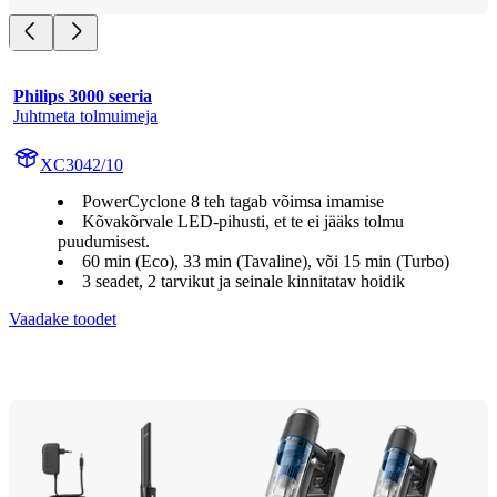
Philips 3000 seeria
Juhtmeta tolmuimeja
XC3042/10
PowerCyclone 8 teh tagab võimsa imamise
Kõvakõrvale LED-pihusti, et te ei jääks tolmu
puudumisest.
60 min (Eco), 33 min (Tavaline), või 15 min (Turbo)
3 seadet, 2 tarvikut ja seinale kinnitatav hoidik
Vaadake toodet