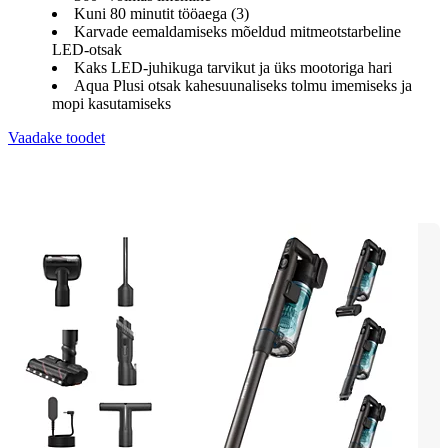
Kuni 80 minutit tööaega (3)
Karvade eemaldamiseks mõeldud mitmeotstarbeline
LED-otsak
Kaks LED-juhikuga tarvikut ja üks mootoriga hari
Aqua Plusi otsak kahesuunaliseks tolmu imemiseks ja
mopi kasutamiseks
Vaadake toodet