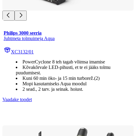
Philips 3000 seeria
Juhtmeta tolmuimeja Aqua
XC3132/01
PowerCyclone 8 teh tagab võimsa imamise
Kõvakõrvale LED-pihusti, et te ei jääks tolmu
puudumisest.
Kuni 60 min öko- ja 15 min turborež.(2)
Mopi kasutamiseks Aqua moodul
2 sead., 2 tarv. ja seinak. hoiust.
Vaadake toodet