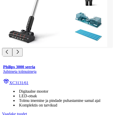
Philips 3000 seeria
Juhtmeta tolmuimeja
XC3131/61
Digitaalne mootor
LED-otsak
Tolmu imemine ja pindade puhastamine samal ajal
Komplektis on tarvikud
Vaadake toodet