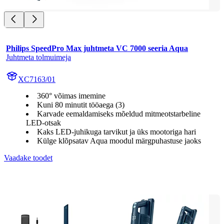
Philips SpeedPro Max juhtmeta VC 7000 seeria Aqua
Juhtmeta tolmuimeja
XC7163/01
360° võimas imemine
Kuni 80 minutit tööaega (3)
Karvade eemaldamiseks mõeldud mitmeotstarbeline
LED-otsak
Kaks LED-juhikuga tarvikut ja üks mootoriga hari
Külge klõpsatav Aqua moodul märgpuhastuse jaoks
Vaadake toodet