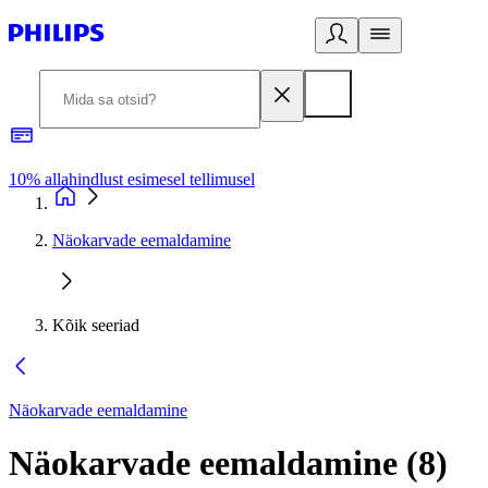
10% allahindlust esimesel tellimusel
3
Näokarvade eemaldamine
Kõik seeriad
Näokarvade eemaldamine
Näokarvade eemaldamine
(
8
)