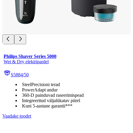
Philips Shaver Series 5000
Wet & Dry elektripardel
S5884/50
SteelPrecisioni terad
PowerAdapt andur
360-D painduvad raseerimispead
Integreeritud väljalükatav piirel
Kuni 5-aastane garantii***
Vaadake toodet