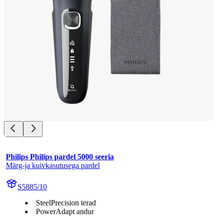
Philips Philips pardel 5000 seeria
Märg-ja kuivkasutusega pardel
S5885/10
SteelPrecision terad
PowerAdapt andur