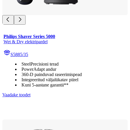
Philips Shaver Series 5000
Wet & Dry elektripardel
S5885/35
SteelPrecisioni terad
PowerAdapt andur
360-D painduvad raseerimispead
Integreeritud väljalükatav piirel
Kuni 5-aastane garantii**
Vaadake toodet