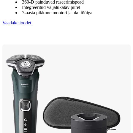
360-D painduvad raseerimispead
Integreeritud väljalükatav piirel
7-aasta pikkune mootori ja aku tööiga
Vaadake toodet