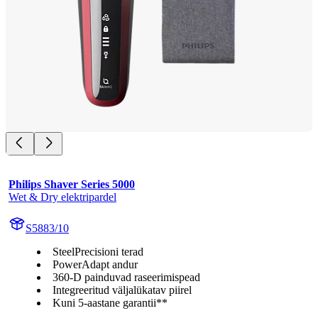
Philips Shaver Series 5000
Wet & Dry elektripardel
S5883/10
SteelPrecisioni terad
PowerAdapt andur
360-D painduvad raseerimispead
Integreeritud väljalükatav piirel
Kuni 5-aastane garantii**