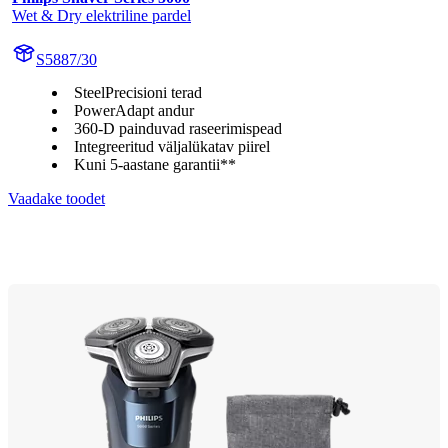
Wet & Dry elektriline pardel
S5887/30
SteelPrecisioni terad
PowerAdapt andur
360-D painduvad raseerimispead
Integreeritud väljalükatav piirel
Kuni 5-aastane garantii**
Vaadake toodet