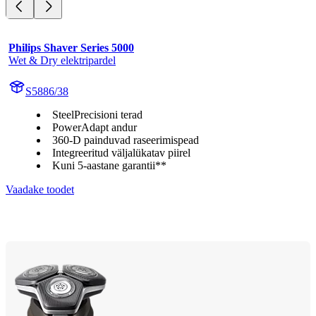
Philips Shaver Series 5000
Wet & Dry elektripardel
S5886/38
SteelPrecisioni terad
PowerAdapt andur
360-D painduvad raseerimispead
Integreeritud väljalükatav piirel
Kuni 5-aastane garantii**
Vaadake toodet