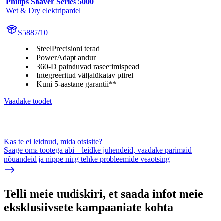
Philips Shaver Series 5000
Wet & Dry elektripardel
S5887/10
SteelPrecisioni terad
PowerAdapt andur
360-D painduvad raseerimispead
Integreeritud väljalükatav piirel
Kuni 5-aastane garantii**
Vaadake toodet
Kas te ei leidnud, mida otsisite?
Saage oma tootega abi – leidke juhendeid, vaadake parimaid
nõuandeid ja nippe ning tehke probleemide veaotsing
Telli meie uudiskiri, et saada infot meie
eksklusiivsete kampaaniate kohta