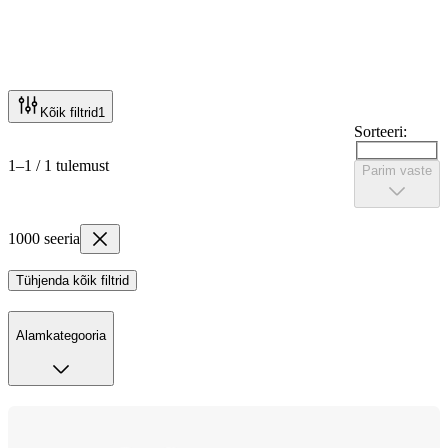
Kõik filtrid
1
Sorteeri:
1–1 / 1 tulemust
Parim vaste
1000 seeria
Tühjenda kõik filtrid
Alamkategooria