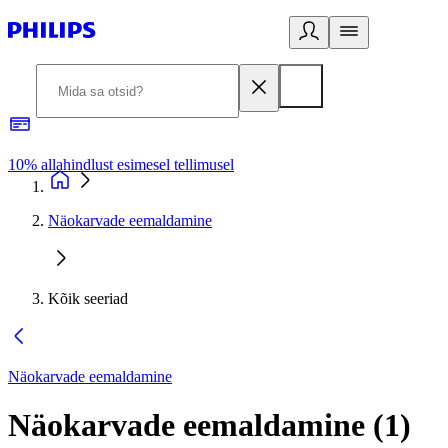
10% allahindlust esimesel tellimusel
3
Näokarvade eemaldamine
Kõik seeriad
Näokarvade eemaldamine
Näokarvade eemaldamine
(
1
)