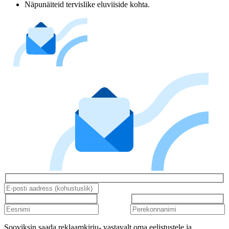
Näpunäiteid tervislike eluviiside kohta.
Sooviksin saada reklaamkirju- vastavalt oma eelistustele ja