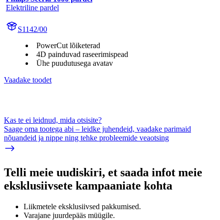
Elektriline pardel
S1142/00
PowerCut lõiketerad
4D painduvad raseerimispead
Ühe puudutusega avatav
Vaadake toodet
Kas te ei leidnud, mida otsisite?
Saage oma tootega abi – leidke juhendeid, vaadake parimaid
nõuandeid ja nippe ning tehke probleemide veaotsing
Telli meie uudiskiri, et saada infot meie
eksklusiivsete kampaaniate kohta
Liikmetele eksklusiivsed pakkumised.
Varajane juurdepääs müügile.