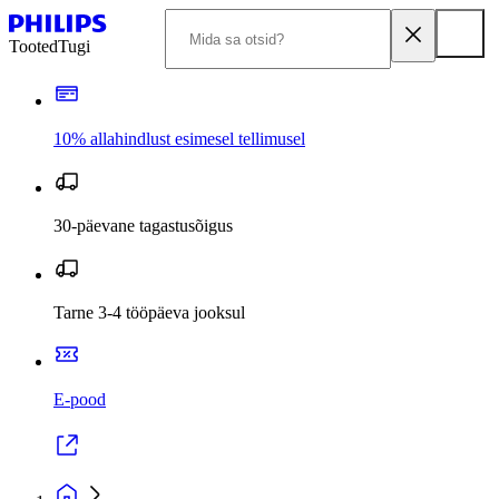
Tooted
Tugi
10% allahindlust esimesel tellimusel
30-päevane tagastusõigus
Tarne 3-4 tööpäeva jooksul
E-pood