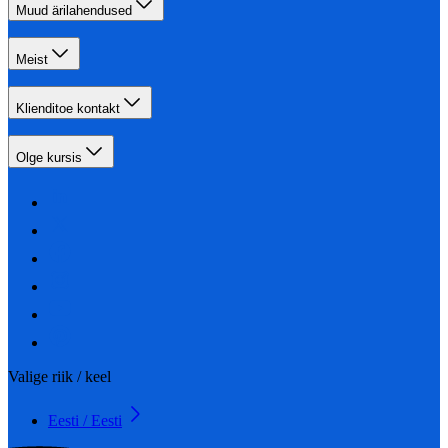
Muud ärilahendused
Meist
Klienditoe kontakt
Olge kursis
Valige riik / keel
Eesti / Eesti