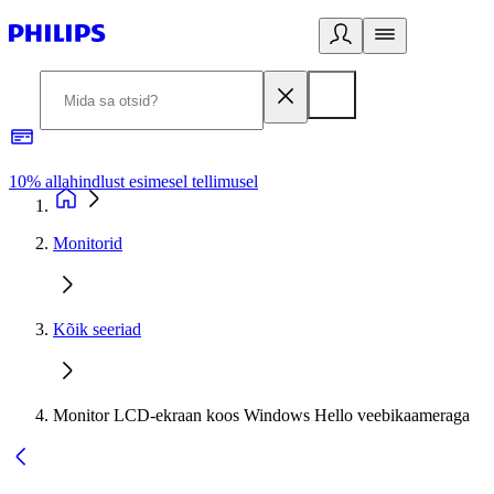
10% allahindlust esimesel tellimusel
3
Monitorid
Kõik seeriad
Monitor LCD-ekraan koos Windows Hello veebikaameraga