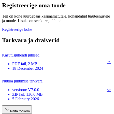
Registreerige oma toode
Teil on kohe juurdepääs käsiraamatutele, kohandatud tugiteenustele
ja muule. Lisaks on see kiire ja lihtne.
Registreerige kohe
Tarkvara ja draiverid
Kasutusjuhendi juhised
PDF
fail
, 2 MB
18 December 2024
Nutika juhtimise tarkvara
versioon
:
V7.0.0
ZIP
fail
, 136.6 MB
5 February 2026
Näita rohkem