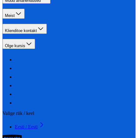
Muud ärilahendused
Meist
Klienditoe kontakt
Olge kursis
Valige riik / keel
Eesti / Eesti