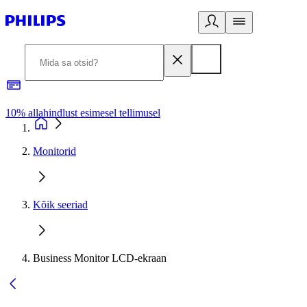
10% allahindlust esimesel tellimusel
3
Monitorid
Kõik seeriad
Business Monitor LCD-ekraan