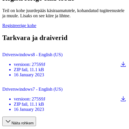
Teil on kohe juurdepääs käsiraamatutele, kohandatud tugiteenustele
ja muule. Lisaks on see kiire ja lihtne.
Registreerige kohe
Tarkvara ja draiverid
Driverswindows8 - English (US)
versioon
:
275S9J
ZIP
fail
, 11.1 kB
16 January 2023
Driverswindows7 - English (US)
versioon
:
275S9J
ZIP
fail
, 11.1 kB
16 January 2023
Näita rohkem