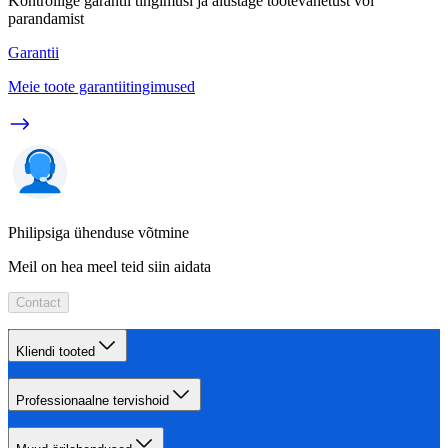
Kontrollige garantii tingimusi ja alustage tootevahetust või
parandamist
Garantii
Meie toote garantiitingimused
Philipsiga ühenduse võtmine
Meil on hea meel teid siin aidata
Contact
Kliendi tooted
Professionaalne tervishoid