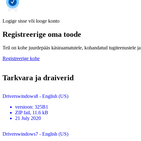
Logige sisse või looge konto
Registreerige oma toode
Teil on kohe juurdepääs käsiraamatutele, kohandatud tugiteenustele ja 
Registreerige kohe
Tarkvara ja draiverid
Driverswindows8 - English (US)
versioon
:
325B1
ZIP
fail
, 11.6 kB
21 July 2020
Driverswindows7 - English (US)