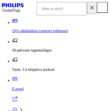
Tooted
Tugi
10% allahindlust esimesel tellimusel
30-päevane tagastusõigus
Tarne 3-4 tööpäeva jooksul
E-pood