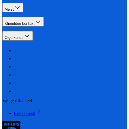
Meist
Klienditoe kontakt
Olge kursis
Valige riik / keel
Eesti / Eesti