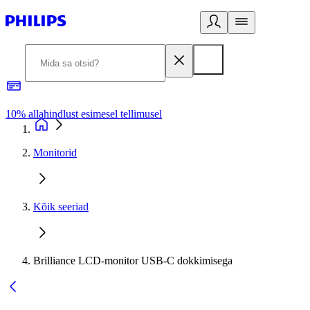
10% allahindlust esimesel tellimusel
3
Monitorid
Kõik seeriad
Brilliance LCD-monitor USB-C dokkimisega