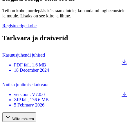
Teil on kohe juurdepääs käsiraamatutele, kohandatud tugiteenustele
ja muule. Lisaks on see kiire ja lihtne.
Registreerige kohe
Tarkvara ja draiverid
Kasutusjuhendi juhised
PDF
fail
, 1.6 MB
18 December 2024
Nutika juhtimise tarkvara
versioon
:
V7.0.0
ZIP
fail
, 136.6 MB
5 February 2026
Näita rohkem