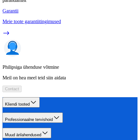
parandamist
Garantii
Meie toote garantiitingimused
Philipsiga ühenduse võtmine
Meil on hea meel teid siin aidata
Contact
Kliendi tooted
Professionaalne tervishoid
Muud ärilahendused